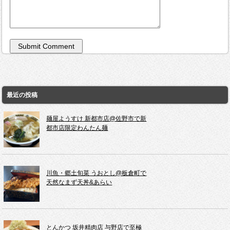
最近の投稿
麺屋ようすけ 新都市店@佐野市で新
都市店限定わんたん麺
川魚・郷土旬菜 うおとし@板倉町で
天然なまず天丼&あらい
とんかつ 坂井精肉店 与野店で至極