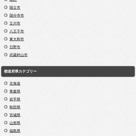
国立市
国分寺市
立川市
八王子市
東大和市
日野市
武蔵村山市
都道府県カテゴリー
北海道
青森県
岩手県
秋田県
宮城県
山形県
福島県