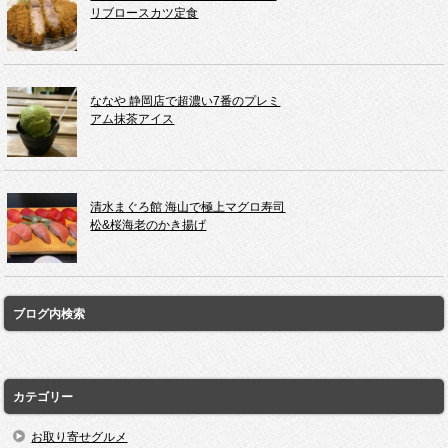
リブロースカツ定食
ななや 静岡店で超濃い7番のプレミ
アム抹茶アイス
清水まぐろ館 海山で極上マグロ寿司
松&桜海老のかき揚げ
ブログ内検索
カテゴリー
お取り寄せグルメ