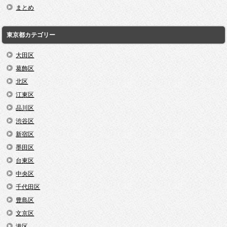
まとめ
東京都カテゴリー
大田区
葛飾区
北区
江東区
品川区
渋谷区
新宿区
墨田区
台東区
中央区
千代田区
豊島区
文京区
港区