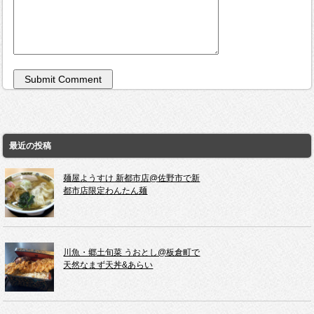
最近の投稿
麺屋ようすけ 新都市店@佐野市で新
都市店限定わんたん麺
川魚・郷土旬菜 うおとし@板倉町で
天然なまず天丼&あらい