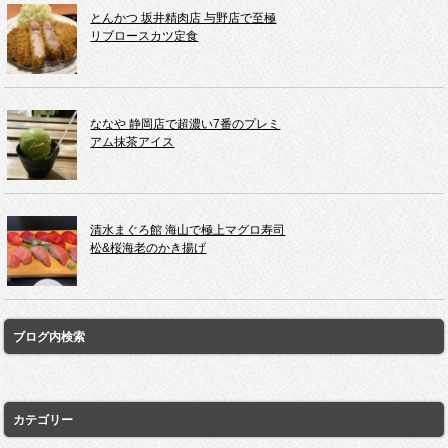
とんかつ 坂井精肉店 与野店で至極
リブロースカツ定食
ななや 静岡店で超濃い7番のプレミ
アム抹茶アイス
清水まぐろ館 海山で極上マグロ寿司
松&桜海老のかき揚げ
ブログ内検索
カテゴリー