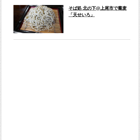
そば処 北の下@上尾市で蕎麦
「天せいろ」