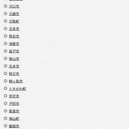
川口市
川越市
川島町
北本市
熊谷市
鴻巣市
坂戸市
狭山市
志木市
秩父市
鶴ヶ島市
ときがわ町
所沢市
戸田市
新座市
鳩山町
飯能市