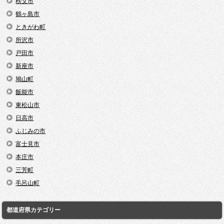
秩父市
鶴ヶ島市
ときがわ町
所沢市
戸田市
新座市
鳩山町
飯能市
東松山市
日高市
ふじみの市
富士見市
本庄市
三芳町
毛呂山町
都道府県カテゴリー