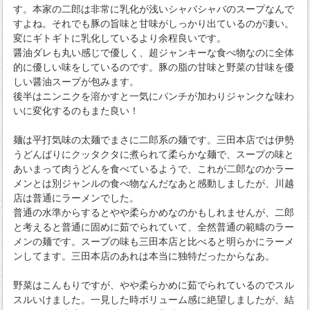
す。本家の二郎は非常に乳化が浅いシャバシャバのスープなんで
すよね。それでも豚の旨味と甘味がしっかり出ているのが凄い。
変にギトギトに乳化しているより余程良いです。
醤油ダレも丸い感じで優しく、超ジャンキーな食べ物なのに全体
的に優しい味をしているのです。豚の脂の甘味と野菜の甘味を優
しい醤油スープが包みます。
後半はニンニクを溶かすと一気にパンチが加わりジャンクな味わ
いに変化するのもまた良い！
麺は平打気味の太麺でまさに二郎系の麺です。三田本店では伊勢
うどんばりにクッタクタに煮られて柔らかな麺で、スープの味と
あいまって肉うどんを食べているようで、これが二郎なのかラー
メンとは別ジャンルの食べ物なんだなあと感動しましたが、川越
店は普通にラーメンでした。
普通の水準からするとやや柔らかめなのかもしれませんが、二郎
と考えると普通に固めに茹でられていて、全然普通の範疇のラー
メンの麺です。スープの味も三田本店と比べると明らかにラーメ
ンしてます。三田本店のあれは本当に独特だったからなあ。
野菜はこんもりですが、やや柔らかめに茹でられているのでスル
スルいけました。一見した時ボリューム感に絶望しましたが、結