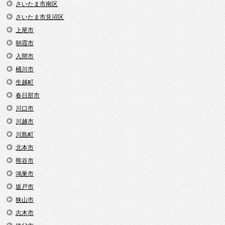
さいたま市南区
さいたま市見沼区
上尾市
朝霞市
入間市
桶川市
生越町
春日部市
川口市
川越市
川島町
北本市
熊谷市
鴻巣市
坂戸市
狭山市
志木市