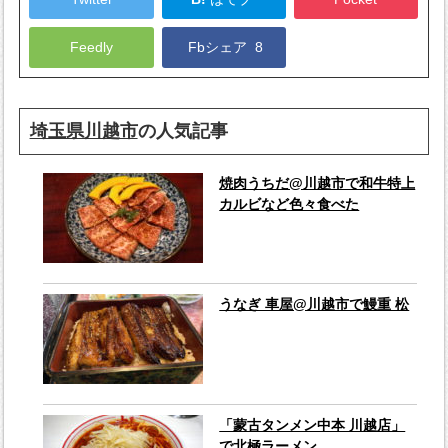
Feedly
Fbシェア
8
埼玉県川越市
の人気記事
焼肉うちだ@川越市で和牛特上
カルビなど色々食べた
うなぎ 車屋@川越市で鰻重 松
「蒙古タンメン中本 川越店」
で北極ラーメン