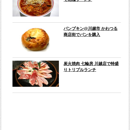
パンプキン@川越市 かわつる
商店街でパンを購入
炭火焼肉 七輪房 川越店で特盛
りトリプルランチ