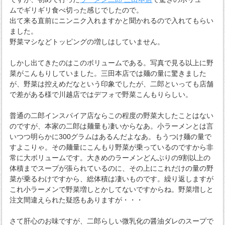
ムでギリギリ食べ切った感じでしたので。
出て来る直前にニンニク入れますかと聞かれるので入れてもらい
ました。
野菜マシなどトッピングの増しはしていません。
しかし出てきたのはこのボリュームである。写真で見る以上に野
菜がこんもりしていました。三田本店では麺の量に驚きました
が、野菜は控えめだなという印象でしたが、二郎といっても店舗
で差がある様で川越店ではデフォで野菜こんもりらしい。
普通の二郎インスパイア店ならこの程度の野菜大したことはない
のですが、本家の二郎は麺量も凄いからなあ。小ラーメンとは言
いつつ明らかに300グラムはあるんだよなあ。もうつけ麺の量で
すよこりゃ。その麺量にこんもり野菜が乗っているのですから非
常に大ボリュームです。大きめのラーメンどんぶりの9割以上の
体積までスープが張られているのに、その上にこれだけの量の野
菜が乗るわけですから、総体積は凄いものです。繰り返しますが
これ小ラーメンで野菜増しとかしてないですからね。野菜増しと
注文間違えられた疑惑もありますが・・・
さて肝心のお味ですが、二郎らしい微乳化の醤油ダレのスープで