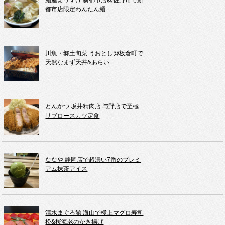
麺屋ようすけ 新都市店@佐野市で新
都市店限定わんたん麺
川魚・郷土旬菜 うおとし@板倉町で
天然なまず天丼&あらい
とんかつ 坂井精肉店 与野店で至極
リブロースカツ定食
ななや 静岡店で超濃い7番のプレミ
アム抹茶アイス
清水まぐろ館 海山で極上マグロ寿司
松&桜海老のかき揚げ