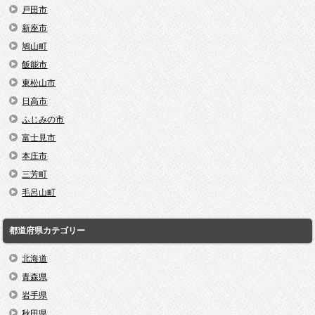
戸田市
新座市
鳩山町
飯能市
東松山市
日高市
ふじみの市
富士見市
本庄市
三芳町
毛呂山町
都道府県カテゴリー
北海道
青森県
岩手県
秋田県