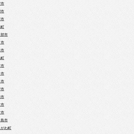
霞市
間市
川市
越町
日部市
口市
越市
島町
本市
谷市
巣市
戸市
山市
木市
父市
ヶ島市
きがわ町