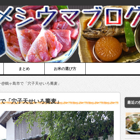
まとめ
お米の選び方
一@鶴ヶ島市で「穴子天せいろ蕎麦」
市で「穴子天せいろ蕎麦」
最近の