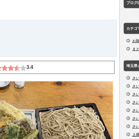
ブログ
カテゴ
お
ま
埼玉県
3.4
さ
さ
さ
さ
さ
さ
さ
上