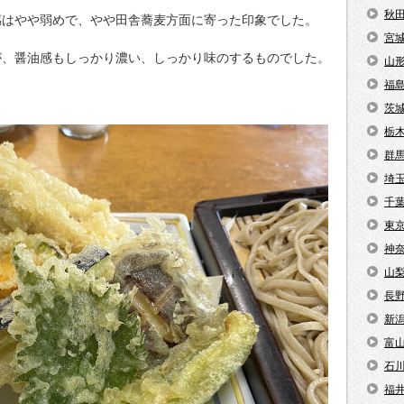
秋
感はやや弱めで、やや田舎蕎麦方面に寄った印象でした。
宮
が、醤油感もしっかり濃い、しっかり味のするものでした。
山
福
。
茨
栃
群
埼
千
東
神
山
長
新
富
石
福