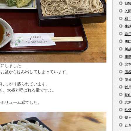
朝
入
桶
生
春
川
川
川
北
ばにしました。
。お盆からはみ出してしまっています。
熊
鴻
がしっかり盛られています。
坂
く、大盛と呼ばれる量ですよ。
狭
のボリューム感でした。
志
秩
鶴
と