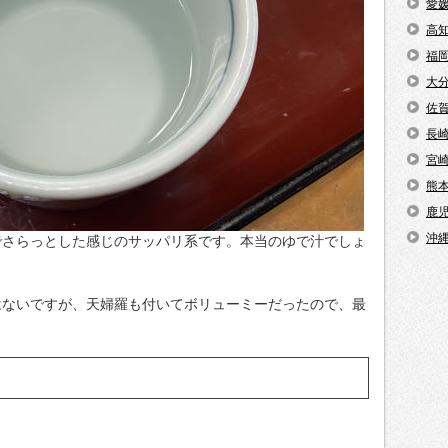
愛
高
福
大
佐
長
宮
熊
鹿
沖
でさらっとした感じのサッパリ系です。本当のゆで汁でしょ
はないですが、天婦羅も付いてボリューミーだったので、最