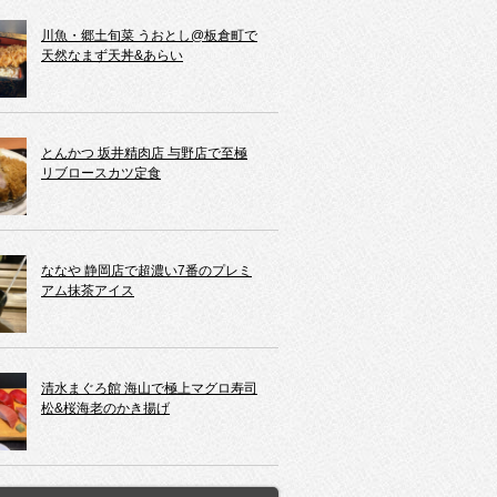
川魚・郷土旬菜 うおとし@板倉町で
天然なまず天丼&あらい
とんかつ 坂井精肉店 与野店で至極
リブロースカツ定食
ななや 静岡店で超濃い7番のプレミ
アム抹茶アイス
清水まぐろ館 海山で極上マグロ寿司
松&桜海老のかき揚げ