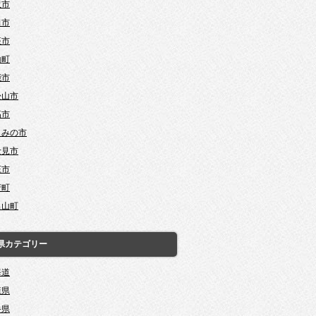
沢市
田市
座市
山町
能市
松山市
高市
じみの市
士見市
庄市
芳町
呂山町
県カテゴリー
海道
森県
手県