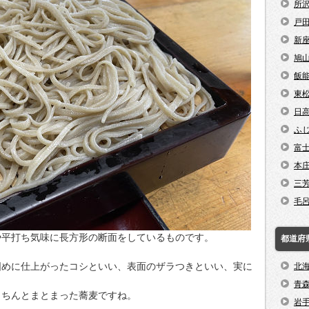
所
戸
新
鳩
飯
東
日
ふ
富
本
三
毛
や平打ち気味に長方形の断面をしているものです。
都道府
固めに仕上がったコシといい、表面のザラつきといい、実に
北
青
きちんとまとまった蕎麦ですね。
岩