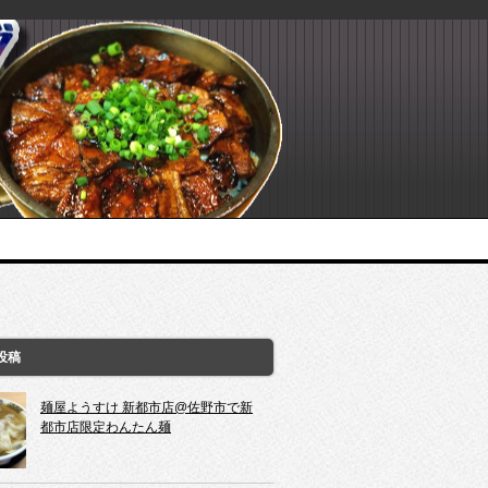
投稿
麺屋ようすけ 新都市店@佐野市で新
都市店限定わんたん麺