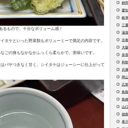
静
愛
岐
三
あるもので、十分なボリューム感！
滋
京
シイタケといった野菜類もボリューミーで満足の内容です。
大
あなごの身もなかなかふっくら柔らかで、美味いです。
奈
和
ャはパサつきなく甘く、シイタケはジューシーに仕上がって
兵
岡
広
鳥
島
山
徳
香