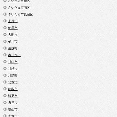
さいたま市緑区
さいたま市南区
さいたま市見沼区
上尾市
朝霞市
入間市
桶川市
生越町
春日部市
川口市
川越市
川島町
北本市
熊谷市
鴻巣市
坂戸市
狭山市
志木市