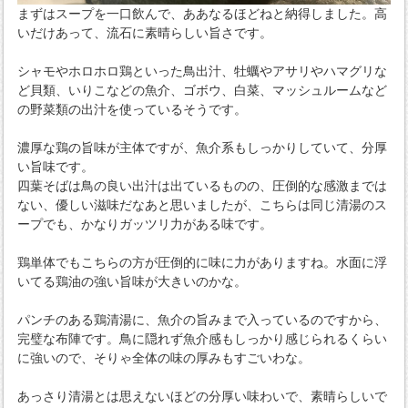
まずはスープを一口飲んで、ああなるほどねと納得しました。高
いだけあって、流石に素晴らしい旨さです。
シャモやホロホロ鶏といった鳥出汁、牡蠣やアサリやハマグリな
ど貝類、いりこなどの魚介、ゴボウ、白菜、マッシュルームなど
の野菜類の出汁を使っているそうです。
濃厚な鶏の旨味が主体ですが、魚介系もしっかりしていて、分厚
い旨味です。
四葉そばは鳥の良い出汁は出ているものの、圧倒的な感激までは
ない、優しい滋味だなあと思いましたが、こちらは同じ清湯のス
ープでも、かなりガッツリ力がある味です。
鶏単体でもこちらの方が圧倒的に味に力がありますね。水面に浮
いてる鶏油の強い旨味が大きいのかな。
パンチのある鶏清湯に、魚介の旨みまで入っているのですから、
完璧な布陣です。鳥に隠れず魚介感もしっかり感じられるくらい
に強いので、そりゃ全体の味の厚みもすごいわな。
あっさり清湯とは思えないほどの分厚い味わいで、素晴らしいで