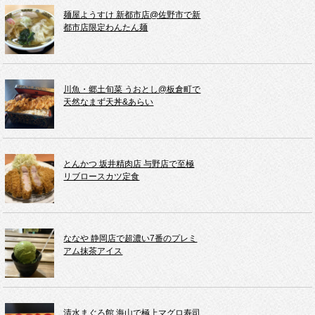
麺屋ようすけ 新都市店@佐野市で新
都市店限定わんたん麺
川魚・郷土旬菜 うおとし@板倉町で
天然なまず天丼&あらい
とんかつ 坂井精肉店 与野店で至極
リブロースカツ定食
ななや 静岡店で超濃い7番のプレミ
アム抹茶アイス
清水まぐろ館 海山で極上マグロ寿司