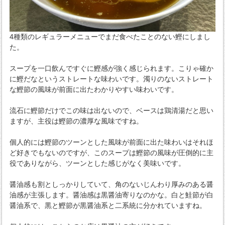
4種類のレギュラーメニューでまだ食べたことのない鰹にしまし
た。
スープを一口飲んですぐに鰹感が強く感じられます。こりゃ確か
に鰹だなというストレートな味わいです。濁りのないストレート
な鰹節の風味が前面に出たわかりやすい味わいです。
流石に鰹節だけでこの味は出ないので、ベースは鶏清湯だと思い
ますが、主役は鰹節の濃厚な風味ですね。
個人的には鰹節のツーンとした風味が前面に出た味わいはそれほ
ど好きでもないのですが、このスープは鰹節の風味が圧倒的に主
役でありながら、ツーンとした感じがなく美味いです。
醤油感も割としっかりしていて、角のないじんわり厚みのある醤
油感が主張します。醤油感は黒醤油寄りなのかな。白と鮭節が白
醤油系で、黒と鰹節が黒醤油系と二系統に分かれていますね。