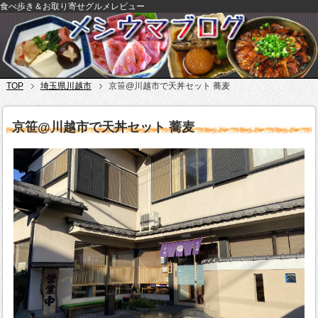
食べ歩き＆お取り寄せグルメレビュー
TOP
埼玉県川越市
京笹@川越市で天丼セット 蕎麦
京笹@川越市で天丼セット 蕎麦