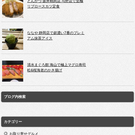
とんかつ 坂井精肉店 与野店で至極
リブロースカツ定食
ななや 静岡店で超濃い7番のプレミ
アム抹茶アイス
清水まぐろ館 海山で極上マグロ寿司
松&桜海老のかき揚げ
ブログ内検索
カテゴリー
お取り寄せグルメ