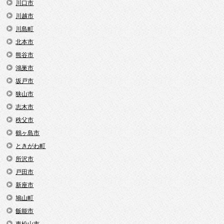
川口市
川越市
川島町
北本市
熊谷市
鴻巣市
坂戸市
狭山市
志木市
秩父市
鶴ヶ島市
ときがわ町
所沢市
戸田市
新座市
鳩山町
飯能市