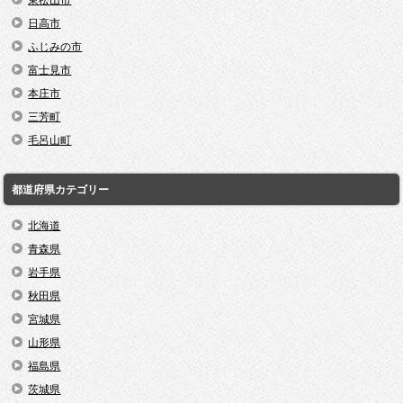
東松山市
日高市
ふじみの市
富士見市
本庄市
三芳町
毛呂山町
都道府県カテゴリー
北海道
青森県
岩手県
秋田県
宮城県
山形県
福島県
茨城県