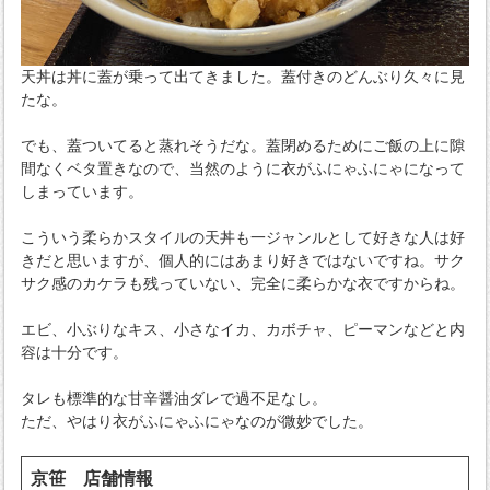
天丼は丼に蓋が乗って出てきました。蓋付きのどんぶり久々に見
たな。
でも、蓋ついてると蒸れそうだな。蓋閉めるためにご飯の上に隙
間なくベタ置きなので、当然のように衣がふにゃふにゃになって
しまっています。
こういう柔らかスタイルの天丼も一ジャンルとして好きな人は好
きだと思いますが、個人的にはあまり好きではないですね。サク
サク感のカケラも残っていない、完全に柔らかな衣ですからね。
エビ、小ぶりなキス、小さなイカ、カボチャ、ピーマンなどと内
容は十分です。
タレも標準的な甘辛醤油ダレで過不足なし。
ただ、やはり衣がふにゃふにゃなのが微妙でした。
京笹 店舗情報