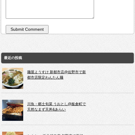
最近の投稿
麺屋ようすけ 新都市店@佐野市で新
都市店限定わんたん麺
川魚・郷土旬菜 うおとし@板倉町で
天然なまず天丼&あらい