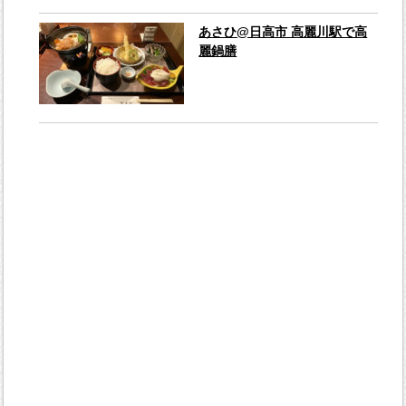
あさひ@日高市 高麗川駅で高
麗鍋膳