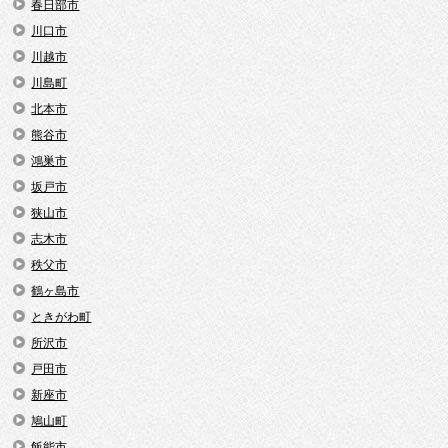
春日部市
川口市
川越市
川島町
北本市
熊谷市
鴻巣市
坂戸市
狭山市
志木市
秩父市
鶴ヶ島市
ときがわ町
所沢市
戸田市
新座市
鳩山町
飯能市