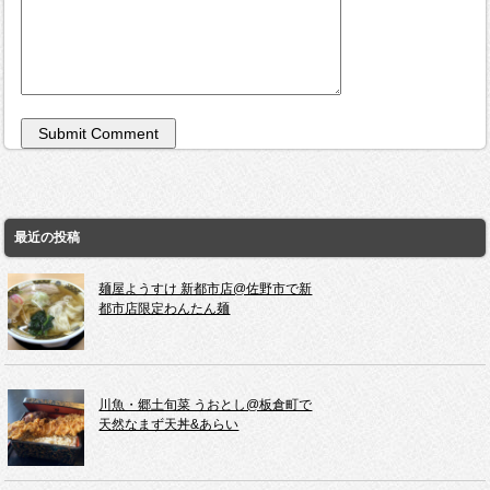
最近の投稿
麺屋ようすけ 新都市店@佐野市で新
都市店限定わんたん麺
川魚・郷土旬菜 うおとし@板倉町で
天然なまず天丼&あらい