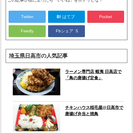
この記事が役に立ったら「いいね」をポチッとな！
Twitter
B!
はてブ
Pocket
Feedly
Fbシェア
5
埼玉県日高市
の人気記事
ラーメン専門店 蝦夷 日高店で
「鳥の唐揚げ定食」
チキンハウス稲毛屋@日高市で
唐揚げ弁当と焼鳥