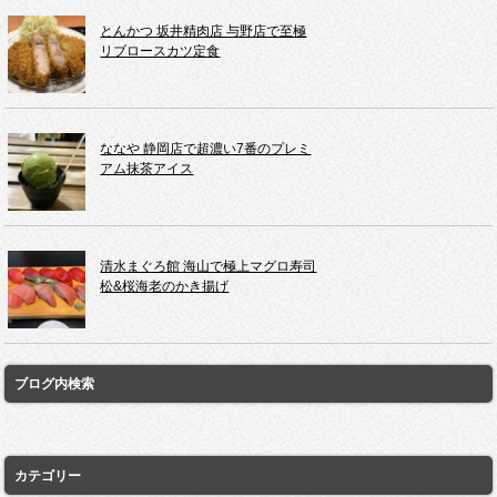
とんかつ 坂井精肉店 与野店で至極
リブロースカツ定食
ななや 静岡店で超濃い7番のプレミ
アム抹茶アイス
清水まぐろ館 海山で極上マグロ寿司
松&桜海老のかき揚げ
ブログ内検索
カテゴリー