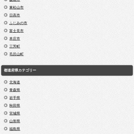
東松山市
日高市
ふじみの市
富士見市
本庄市
三芳町
毛呂山町
都道府県カテゴリー
北海道
青森県
岩手県
秋田県
宮城県
山形県
福島県