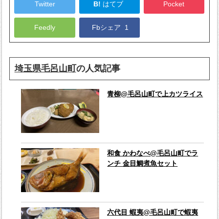
Twitter
B!
はてブ
Pocket
Feedly
Fbシェア
1
埼玉県毛呂山町
の人気記事
青柳@毛呂山町で上カツライス
和食 かわなべ@毛呂山町でラ
ンチ 金目鯛煮魚セット
六代目 蝦夷@毛呂山町で蝦夷