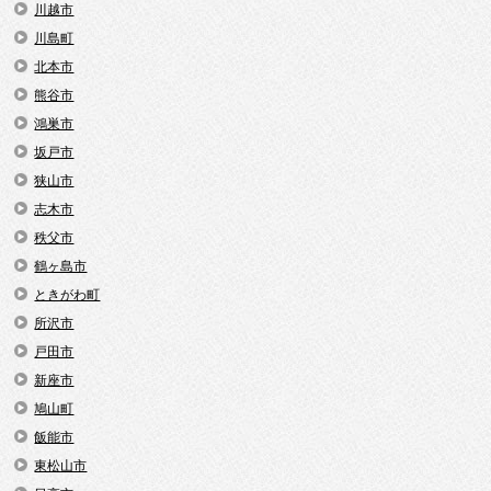
川越市
川島町
北本市
熊谷市
鴻巣市
坂戸市
狭山市
志木市
秩父市
鶴ヶ島市
ときがわ町
所沢市
戸田市
新座市
鳩山町
飯能市
東松山市