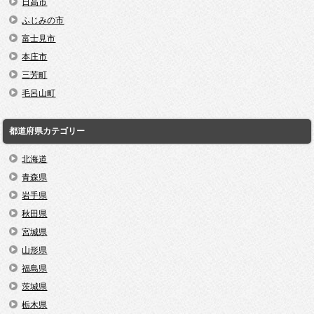
日高市
ふじみの市
富士見市
本庄市
三芳町
毛呂山町
都道府県カテゴリー
北海道
青森県
岩手県
秋田県
宮城県
山形県
福島県
茨城県
栃木県