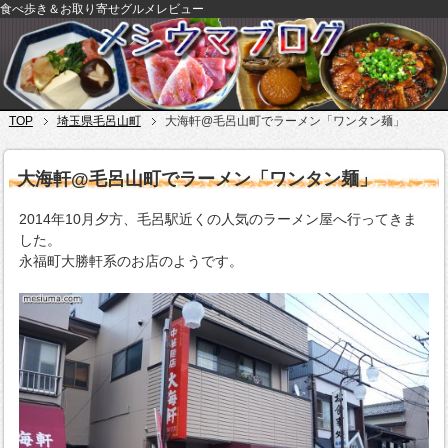
食べ歩き＆お取り寄せグルメレビュー
TOP
埼玉県毛呂山町
大海軒@毛呂山町でラーメン「ワンタン麺」
大海軒@毛呂山町でラーメン「ワンタン麺」
2014年10月夕方、毛呂駅近くの人気のラーメン屋へ行ってきま
した。
永福町大勝軒系のお店のようです。