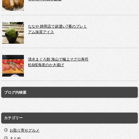
ななや 静岡店で超濃い7番のプレミ
アム抹茶アイス
清水まぐろ館 海山で極上マグロ寿司
松&桜海老のかき揚げ
ブログ内検索
カテゴリー
お取り寄せグルメ
まとめ