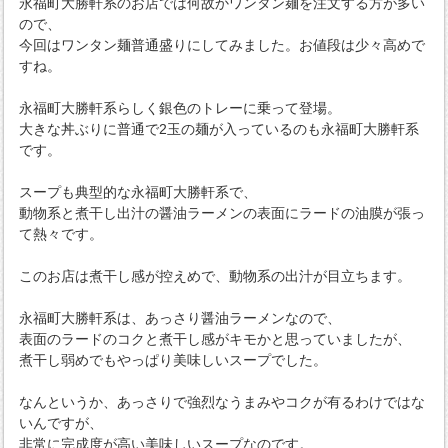
永福町大勝軒系のお店では何故かワンタン麺を注文する方が多い
ので、
今回はワンタン麺普通盛りにしてみました。お値段は少々高めで
すね。
永福町大勝軒系らしく銀色のトレーに乗って登場。
大きな丼ぶりに普通で2玉の麺が入っているのも永福町大勝軒系
です。
スープも典型的な永福町大勝軒系で、
動物系と煮干し出汁の醤油ラーメンの表面にラードの油膜が張っ
て熱々です。
このお店は煮干し感が控えめで、動物系の出汁が目立ちます。
永福町大勝軒系は、あっさり醤油ラーメンなので、
表面のラードのコクと煮干し感がキモかと思っていましたが、
煮干し弱めでもやっぱり美味しいスープでした。
なんというか、あっさりで強烈なうまみやコクが有るわけではな
いんですが、
非常に完成度が高い美味しいスープなのです。