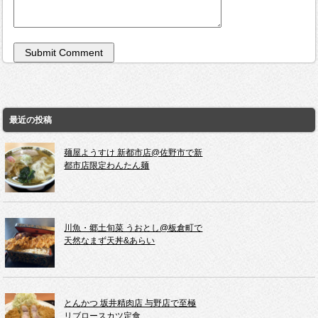
最近の投稿
麺屋ようすけ 新都市店@佐野市で新
都市店限定わんたん麺
川魚・郷土旬菜 うおとし@板倉町で
天然なまず天丼&あらい
とんかつ 坂井精肉店 与野店で至極
リブロースカツ定食