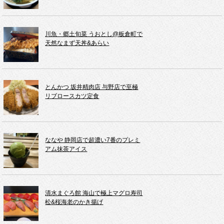
川魚・郷土旬菜 うおとし@板倉町で
天然なまず天丼&あらい
とんかつ 坂井精肉店 与野店で至極
リブロースカツ定食
ななや 静岡店で超濃い7番のプレミ
アム抹茶アイス
清水まぐろ館 海山で極上マグロ寿司
松&桜海老のかき揚げ