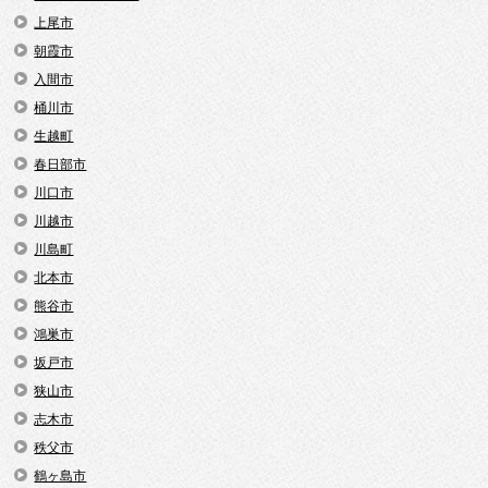
上尾市
朝霞市
入間市
桶川市
生越町
春日部市
川口市
川越市
川島町
北本市
熊谷市
鴻巣市
坂戸市
狭山市
志木市
秩父市
鶴ヶ島市