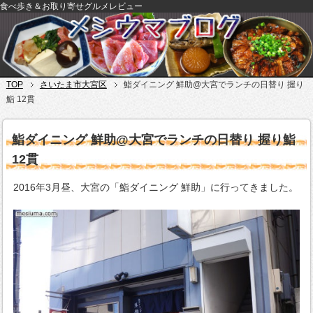
食べ歩き＆お取り寄せグルメレビュー
TOP
さいたま市大宮区
鮨ダイニング 鮮助@大宮でランチの日替り 握り
鮨 12貫
鮨ダイニング 鮮助@大宮でランチの日替り 握り鮨
12貫
2016年3月昼、大宮の「鮨ダイニング 鮮助」に行ってきました。