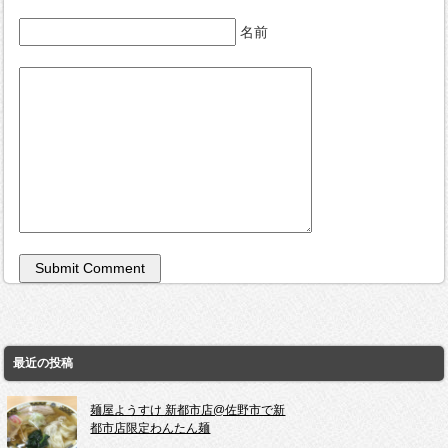
名前
最近の投稿
麺屋ようすけ 新都市店@佐野市で新
都市店限定わんたん麺