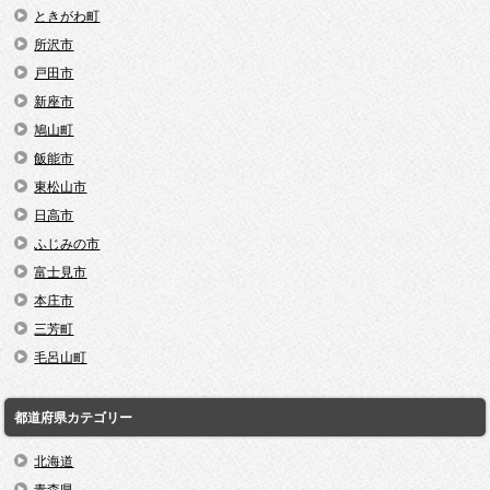
ときがわ町
所沢市
戸田市
新座市
鳩山町
飯能市
東松山市
日高市
ふじみの市
富士見市
本庄市
三芳町
毛呂山町
都道府県カテゴリー
北海道
青森県