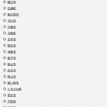
桶川市
生越町
春日部市
川口市
川越市
川島町
北本市
熊谷市
鴻巣市
坂戸市
狭山市
志木市
秩父市
鶴ヶ島市
ときがわ町
所沢市
戸田市