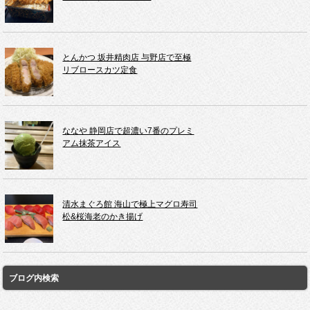
とんかつ 坂井精肉店 与野店で至極
リブロースカツ定食
ななや 静岡店で超濃い7番のプレミ
アム抹茶アイス
清水まぐろ館 海山で極上マグロ寿司
松&桜海老のかき揚げ
ブログ内検索