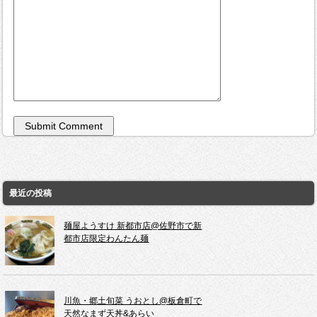
最近の投稿
麺屋ようすけ 新都市店@佐野市で新
都市店限定わんたん麺
川魚・郷土旬菜 うおとし@板倉町で
天然なまず天丼&あらい