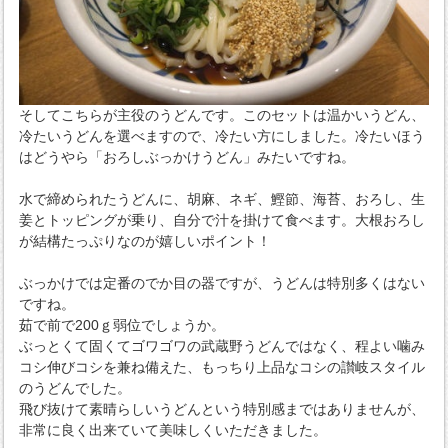
そしてこちらが主役のうどんです。このセットは温かいうどん、
冷たいうどんを選べますので、冷たい方にしました。冷たいほう
はどうやら「おろしぶっかけうどん」みたいですね。
水で締められたうどんに、胡麻、ネギ、鰹節、海苔、おろし、生
姜とトッピングが乗り、自分で汁を掛けて食べます。大根おろし
が結構たっぷりなのが嬉しいポイント！
ぶっかけでは定番のでか目の器ですが、うどんは特別多くはない
ですね。
茹で前で200ｇ弱位でしょうか。
ぶっとくて固くてゴワゴワの武蔵野うどんではなく、程よい噛み
コシ伸びコシを兼ね備えた、もっちり上品なコシの讃岐スタイル
のうどんでした。
飛び抜けて素晴らしいうどんという特別感まではありませんが、
非常に良く出来ていて美味しくいただきました。