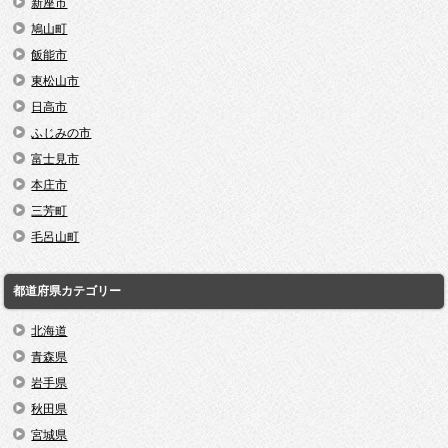
新座市
鳩山町
飯能市
東松山市
日高市
ふじみの市
富士見市
本庄市
三芳町
毛呂山町
都道府県カテゴリー
北海道
青森県
岩手県
秋田県
宮城県