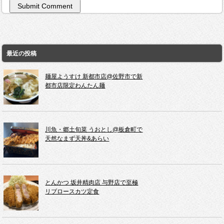
最近の投稿
麺屋ようすけ 新都市店@佐野市で新
都市店限定わんたん麺
川魚・郷土旬菜 うおとし@板倉町で
天然なまず天丼&あらい
とんかつ 坂井精肉店 与野店で至極
リブロースカツ定食