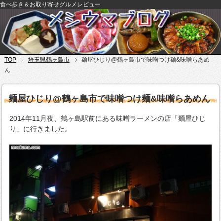
食べ歩き＆お取り寄せグルメレビュー
TOP
埼玉県鶴ヶ島市
麺屋ひじり@鶴ヶ島市で味噌つけ麺&味噌らあめ
ん
麺屋ひじり@鶴ヶ島市で味噌つけ麺&味噌らあめん
2014年11月夜、鶴ヶ島駅前にある味噌ラーメンの店「麺屋ひじ
り」に行きました。