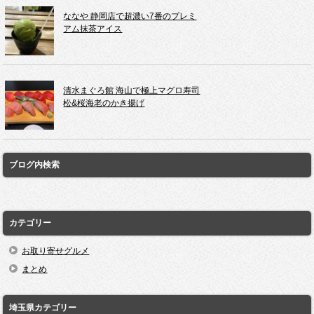
ななや 静岡店で超濃い7番のプレミ
アム抹茶アイス
清水まぐろ館 海山で極上マグロ寿司
松&桜海老のかき揚げ
ブログ内検索
カテゴリー
お取り寄せグルメ
まとめ
埼玉県カテゴリー