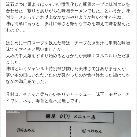
流石につけ麺よりはシャバい微乳化した豚骨スープに味噌ダレを
合わせた、割りとありがちな味噌ラーメンでした。というか、味
噌ラーメンってこれ以上なかなかやりようが無いですからね。
味は簡単に言うと、豚汁に辛さと微かな甘みを加えて味を整えた
ものです。
はじめに一口スープを飲んだ時は、チープな豚出汁に単調な味噌
味でイマイチと思いましたが、
太めの中太麺をすすり始めるとなかなか美味くスルスルいただき
ました。
味噌というジャンル上特別飛び抜けた美味さではありませんが、
寒い冬の日にいただいたのが良かったのか食べ終わった後はなか
なかの満足感でした。
具材は、そこそこ柔らかい炙りチャーシュー、味玉、モヤシ、カ
イワレ、ネギ、海苔と過不足無しです。