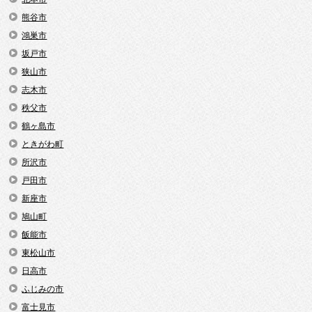
熊谷市
鴻巣市
坂戸市
狭山市
志木市
秩父市
鶴ヶ島市
ときがわ町
所沢市
戸田市
新座市
鳩山町
飯能市
東松山市
日高市
ふじみの市
富士見市