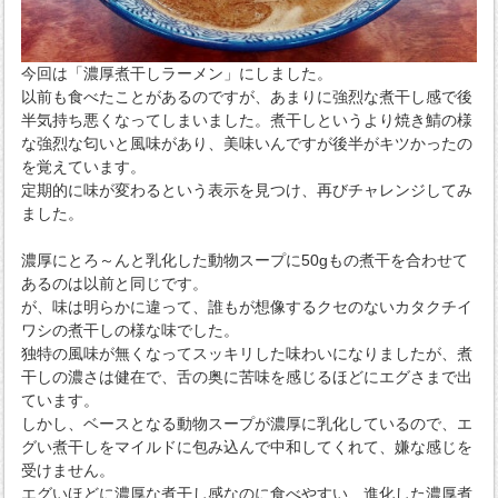
今回は「濃厚煮干しラーメン」にしました。
以前も食べたことがあるのですが、あまりに強烈な煮干し感で後
半気持ち悪くなってしまいました。煮干しというより焼き鯖の様
な強烈な匂いと風味があり、美味いんですが後半がキツかったの
を覚えています。
定期的に味が変わるという表示を見つけ、再びチャレンジしてみ
ました。
濃厚にとろ～んと乳化した動物スープに50gもの煮干を合わせて
あるのは以前と同じです。
が、味は明らかに違って、誰もが想像するクセのないカタクチイ
ワシの煮干しの様な味でした。
独特の風味が無くなってスッキリした味わいになりましたが、煮
干しの濃さは健在で、舌の奥に苦味を感じるほどにエグさまで出
ています。
しかし、ベースとなる動物スープが濃厚に乳化しているので、エ
グい煮干しをマイルドに包み込んで中和してくれて、嫌な感じを
受けません。
エグいほどに濃厚な煮干し感なのに食べやすい、進化した濃厚煮