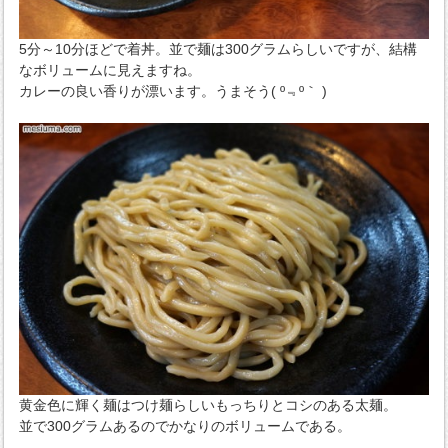
5分～10分ほどで着丼。並で麺は300グラムらしいですが、結構
なボリュームに見えますね。
カレーの良い香りが漂います。うまそう( º﹃º｀ )
黄金色に輝く麺はつけ麺らしいもっちりとコシのある太麺。
並で300グラムあるのでかなりのボリュームである。