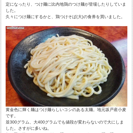
定になったり、つけ麺に比内地鶏のつけ麺が登場したりしていま
した。
久々につけ麺にするかと、鶏つけそば(大)の食券を買いました。
黄金色に輝く麺はつけ麺らしいコシのある太麺。地元坂戸産小麦
です。
並300グラム、大400グラムでも値段が変わらないので大にしま
した。さすがに多いね。