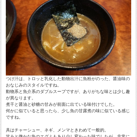
つけ汁は、トロッと乳化した動物出汁に魚粉がのった、醤油味の
おなじみのスタイルですね。
動物系と魚介系のダブルスープですが、ありがちな味とは少し趣
が異なります。
煮干と醤油と砂糖の甘みが前面に出ている味付けでした。
何かに似ていると思ったら、少し魚の甘露煮の味に似ている感じ
ですね。
具はチャーシュー、ネギ、メンマときわめて一般的。
甘みと微かな魚のエグミもあり少し変わった味でしたが、非常に