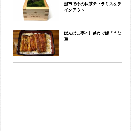
越市で枡の抹茶ティラミスをテ
イクアウト
ぽんぽこ亭@川越市で鰻「うな
重」