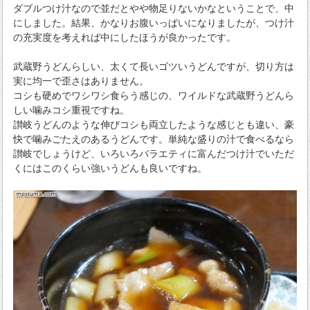
ダブルつけ汁なので並だとやや物足りないかなということで、中
にしました。結果、かなりお腹いっぱいになりましたが、つけ汁
の充実度を考えれば中にしたほうが良かったです。
武蔵野うどんらしい、太くて長いゴツいうどんですが、切り方は
実に均一で歪さはありません。
コシも硬めでワシワシ食らう感じの、ワイルドな武蔵野うどんら
しい噛みコシ重視ですね。
讃岐うどんのような伸びコシも両立したような感じとも違い、豪
快で噛みごたえのあるうどんです。単純な盛りの汁で食べるなら
讃岐でしょうけど、いろいろバラエティに富んだつけ汁でいただ
くにはこのくらい強いうどんも良いですね。