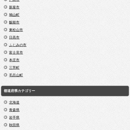
新座市
鳩山町
飯能市
東松山市
日高市
ふじみの市
富士見市
本庄市
三芳町
毛呂山町
都道府県カテゴリー
北海道
青森県
岩手県
秋田県