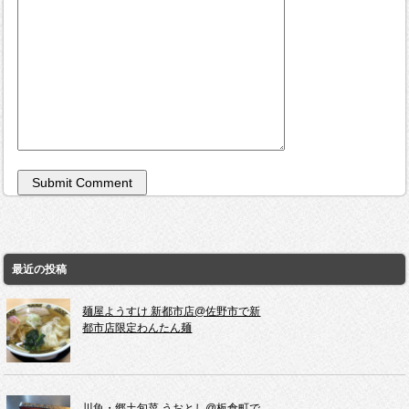
最近の投稿
麺屋ようすけ 新都市店@佐野市で新
都市店限定わんたん麺
川魚・郷土旬菜 うおとし@板倉町で