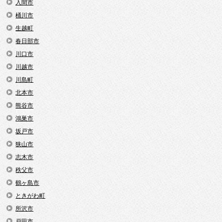
入間市
桶川市
生越町
春日部市
川口市
川越市
川島町
北本市
熊谷市
鴻巣市
坂戸市
狭山市
志木市
秩父市
鶴ヶ島市
ときがわ町
所沢市
戸田市