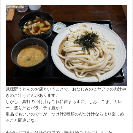
武蔵野うどんのお店ということで、おなじみのヒヤアツの肉汁や
きのこ汁うどんがあります。
しかし、真打のつけ汁はこれに留まらずに、しお、ごま、カレ
ー、盛り汁とバラエティ豊か！
単品でもいいのですが、つけ汁2種類のWつけ汁ならより楽しめ
ること間違いなし！
今回はダブルつけ汁の中盛で、肉汁&冷ごま汁にしました。