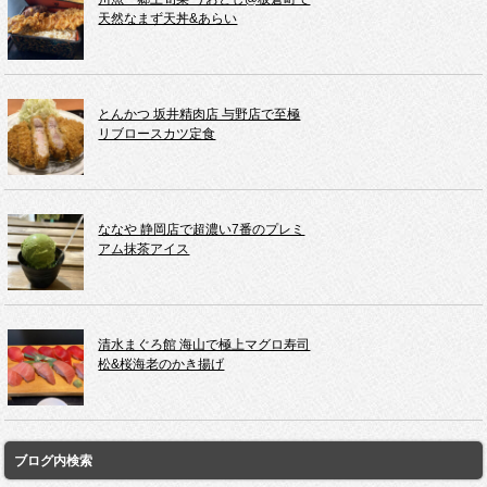
天然なまず天丼&あらい
とんかつ 坂井精肉店 与野店で至極
リブロースカツ定食
ななや 静岡店で超濃い7番のプレミ
アム抹茶アイス
清水まぐろ館 海山で極上マグロ寿司
松&桜海老のかき揚げ
ブログ内検索