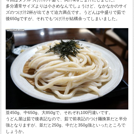
多分通常サイズよりは小さめなんでしょうけど、なかなかのサイ
ズのつけ汁2杯が出てきて迫力満点です。うどんは中盛りで茹で
後650gですが、それでもつけ汁が結構余ってしまいました。
並450g、中650g、大850gで、それぞれ100円違いです。
うどん屋は茹で後表記なので、茹で前表記のつけ麺換算だと半分
強となりますが、並だと250g、中だと350g強といったところで
しょうか。