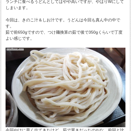
ランチに食べるうどんとしてはやや高いですが、やはりWにして
しまいます。
今回は、きのこ汁＆しお汁です。うどんは今回も真ん中の中で
す。
茹で前650gですので、つけ麺換算の茹で後で350gくらいで丁度
よい感じです。
今回やけに早く出てきたけど、茹で置きだったのかな。前回と比