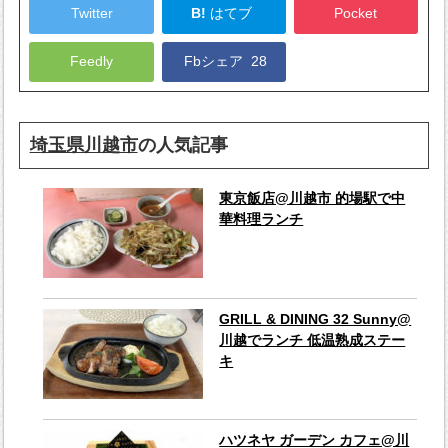
Twitter
B!
はてブ
Pocket
Feedly
Fbシェア
28
埼玉県川越市
の人気記事
東京飯店@川越市 的場駅で中
華料理ランチ
GRILL & DINING 32 Sunny@
川越でランチ 低温熟成ステー
キ
ハツネヤ ガーデン カフェ@川