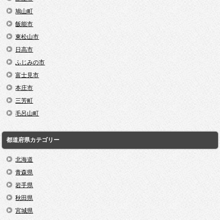
鳩山町
飯能市
東松山市
日高市
ふじみの市
富士見市
本庄市
三芳町
毛呂山町
都道府県カテゴリー
北海道
青森県
岩手県
秋田県
宮城県