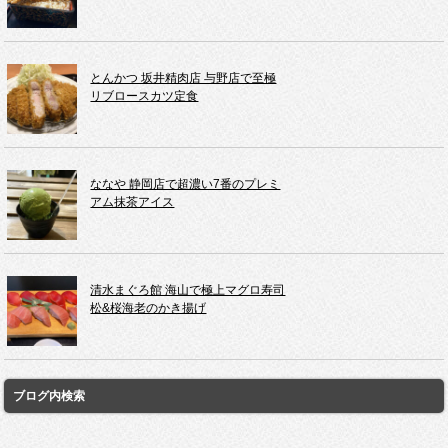
とんかつ 坂井精肉店 与野店で至極
リブロースカツ定食
ななや 静岡店で超濃い7番のプレミ
アム抹茶アイス
清水まぐろ館 海山で極上マグロ寿司
松&桜海老のかき揚げ
ブログ内検索