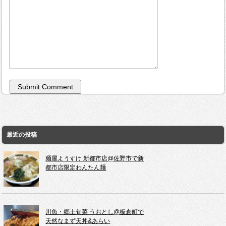
最近の投稿
麺屋ようすけ 新都市店@佐野市で新
都市店限定わんたん麺
川魚・郷土旬菜 うおとし@板倉町で
天然なまず天丼&あらい