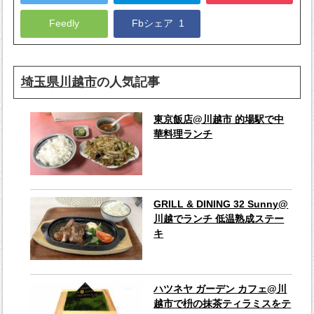
Feedly
Fbシェア
1
埼玉県川越市
の人気記事
東京飯店@川越市 的場駅で中
華料理ランチ
GRILL & DINING 32 Sunny@
川越でランチ 低温熟成ステー
キ
ハツネヤ ガーデン カフェ@川
越市で枡の抹茶ティラミスをテ