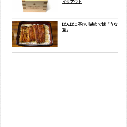
イクアウト
ぽんぽこ亭@川越市で鰻「うな
重」