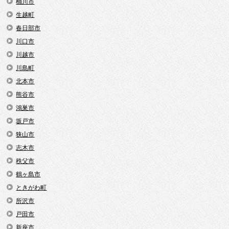
桶川市
生越町
春日部市
川口市
川越市
川島町
北本市
熊谷市
鴻巣市
坂戸市
狭山市
志木市
秩父市
鶴ヶ島市
ときがわ町
所沢市
戸田市
新座市