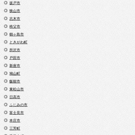
坂戸市
狭山市
志木市
秩父市
鶴ヶ島市
ときがわ町
所沢市
戸田市
新座市
鳩山町
飯能市
東松山市
日高市
ふじみの市
富士見市
本庄市
三芳町