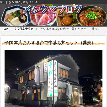
食べ歩き＆お取り寄せグルメレビュー
TOP
埼玉県富士見市
平作 本店@みずほ台で中落ち丼セット（蕎麦）
平作 本店@みずほ台で中落ち丼セット（蕎麦）