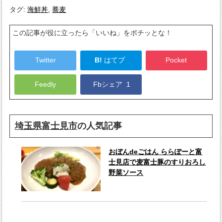
タグ:
海鮮丼
,
蕎麦
この記事が役に立ったら「いいね」をポチッとな！
Twitter
B!
はてブ
Pocket
Feedly
Fbシェア
1
埼玉県富士見市
の人気記事
おぼんdeごはん ららぽーと富
士見店で麦富士豚のすりおろし
野菜ソース