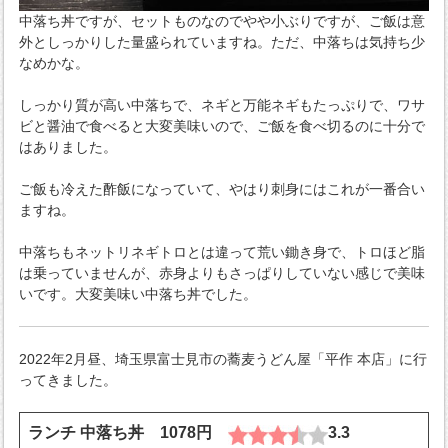
中落ち丼ですが、セットものなのでやや小ぶりですが、ご飯は意
外としっかりした量盛られていますね。ただ、中落ちは気持ち少
なめかな。
しっかり質が高い中落ちで、ネギと万能ネギもたっぷりで、ワサ
ビと醤油で食べると大変美味いので、ご飯を食べ切るのに十分で
はありました。
ご飯も冷えた酢飯になっていて、やはり刺身にはこれが一番合い
ますね。
中落ちもネットリネギトロとは違って荒い鋤き身で、トロほど脂
は乗っていませんが、赤身よりもさっぱりしていない感じで美味
いです。大変美味い中落ち丼でした。
2022年2月昼、埼玉県富士見市の蕎麦うどん屋「平作 本店」に行
ってきました。
ランチ 中落ち丼 1078円
3.3