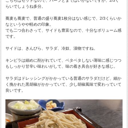
こちらはセットなので、ハーフとまではいかないですが、2/3く
らいでしょうね多分。
蕎麦も蕎麦で、普通の盛り蕎麦1枚分はない感じで、2/3くらいか
なというやや軽めの印象。
でも二つ合わさって、サイドも豊富なので、十分なボリューム感
です。
サイドは、きんぴら、サラダ、冷奴、漬物ですね。
キンピラは細めに削がれていて、ベタベタしない薄味に感じつつ
もしっかり甘辛い味わいがして、味の着き具合が好きな感じ。
サラダはドレッシングがかかっている普通のサラダだけど、細か
く挽かれた黒胡椒がかかっていて、少し胡椒風味で変わっていて
良いです。