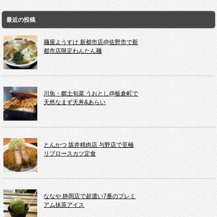
最近の投稿
麺屋ようすけ 新都市店@佐野市で新
都市店限定わんたん麺
川魚・郷土旬菜 うおとし@板倉町で
天然なまず天丼&あらい
とんかつ 坂井精肉店 与野店で至極
リブロースカツ定食
ななや 静岡店で超濃い7番のプレミ
アム抹茶アイス