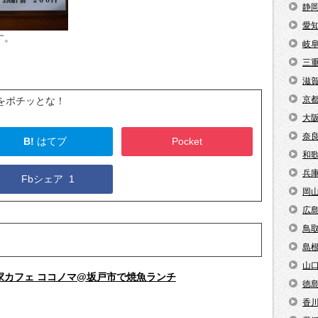
静
愛
す。
岐
三
滋
京
をポチッとな！
大
奈
B!
はてブ
Pocket
和
兵
Fbシェア
1
岡
広
鳥
島
山
家カフェ ココノマ@坂戸市で焼魚ランチ
徳
香