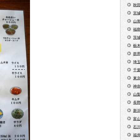
秋
宮
山
福
茨
栃
群
埼
千
東
神
山
長
新
富
石
福