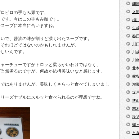
朝
入
ピロピロの手もみ麺です。
うです。今はこの手もみ麺です。
桶
湯スープに本当に合いますね。
生
春
わいで、醤油の味が割りと濃く出たスープです。
川
、それほどではないのかもしれませんが、
味しいんです。
川
川
チャーチューですがトロッと柔らかいわけではなく、
北
ば当然劣るのですが、何故か結構美味いなと感じます。
熊
けではありませんが、美味しくさらっと食べてしまいまし
鴻
坂
にリーズナブルにスルッと食べられるのが理想ですね。
狭
志
秩
鶴
と