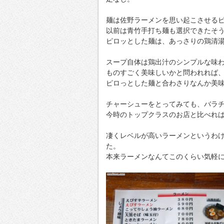
麺は佐野ラーメンを思い起こさせる
以前は青竹手打ち麺も選択できたそ
ピロッとした麺は、あっさりの鶏清
スープ自体は鶏出汁のシンプルな味
ものすごく美味しいかと問われれば
ピロっとした麺と合わさりなんか美
チャーシューをとってみても、バラ
今時のトップクラスのお店と比べれ
凄くレベルが高いラーメンというわ
た。
本来ラーメンなんてこのくらい気軽