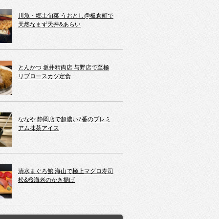
川魚・郷土旬菜 うおとし@板倉町で
天然なまず天丼&あらい
とんかつ 坂井精肉店 与野店で至極
リブロースカツ定食
ななや 静岡店で超濃い7番のプレミ
アム抹茶アイス
清水まぐろ館 海山で極上マグロ寿司
松&桜海老のかき揚げ