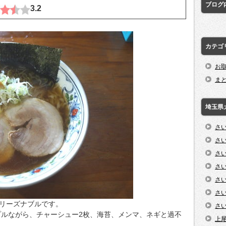
ブログ
3.2
カテゴ
お
ま
埼玉県
さ
さ
さ
さ
さ
さ
にリーズナブルです。
さ
ルながら、チャーシュー2枚、海苔、メンマ、ネギと過不
上