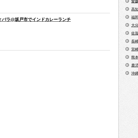
愛
高
福
ィバラ@坂戸市でインドカレーランチ
大
佐
長
宮
熊
鹿
沖