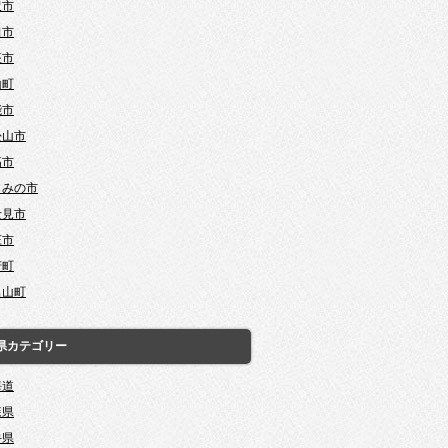
沢市
田市
座市
山町
能市
松山市
高市
じみの市
士見市
庄市
芳町
呂山町
県カテゴリー
海道
森県
手県