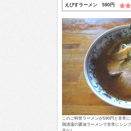
えびすラーメン 590円
このご時世ラーメンが590円と非常
鶏清湯の醤油ラーメンで非常にシンプ
足なし。