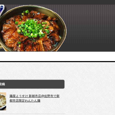
投稿
麺屋ようすけ 新都市店@佐野市で新
都市店限定わんたん麺