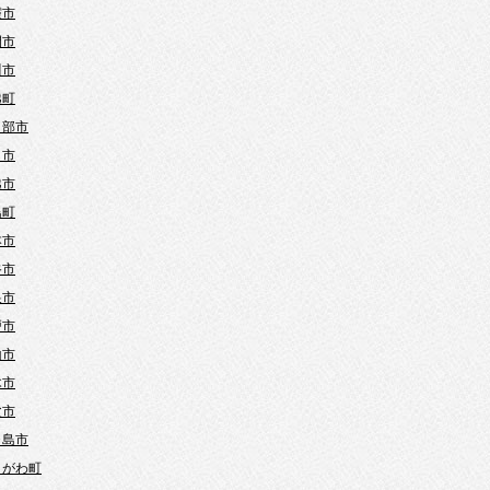
霞市
間市
川市
越町
日部市
口市
越市
島町
本市
谷市
巣市
戸市
山市
木市
父市
ヶ島市
きがわ町