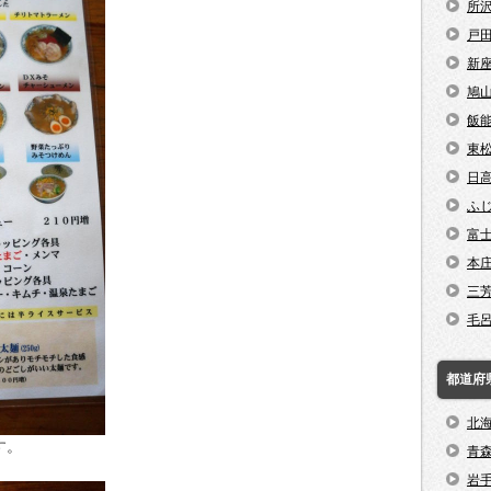
所
戸
新
鳩
飯
東
日
ふ
富
本
三
毛
都道府
北
す。
青
岩