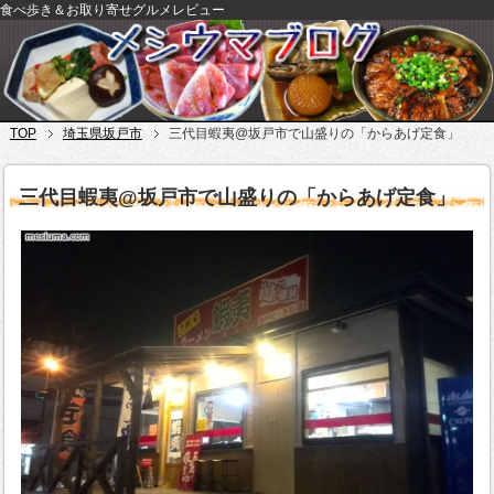
食べ歩き＆お取り寄せグルメレビュー
TOP
埼玉県坂戸市
三代目蝦夷@坂戸市で山盛りの「からあげ定食」
三代目蝦夷@坂戸市で山盛りの「からあげ定食」