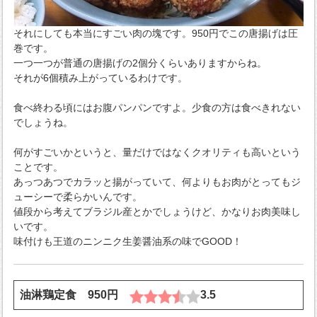
それにしても本当にすごい肉の塊です。950円でこの唐揚げは圧
巻です。
一つ一つが普通の唐揚げの2個分くらいありますからね。
それが6個積み上がっているわけです。
食べ終わる頃にはお腹パンパンですよ。少食の方は食べきれない
でしょうね。
何がすごいかというと、量だけではなくクオリティも高いという
ことです。
あっつあつでカラッと揚がっていて、何よりもお肉がとってもジ
ューシーで柔らかいんです。
値段から考えてブラジル産とかでしょうけど、かなりお肉美味し
いです。
味付けも王道のニンニク生姜醤油系の味でGOOD！
油淋鶏定食 950円
3.5