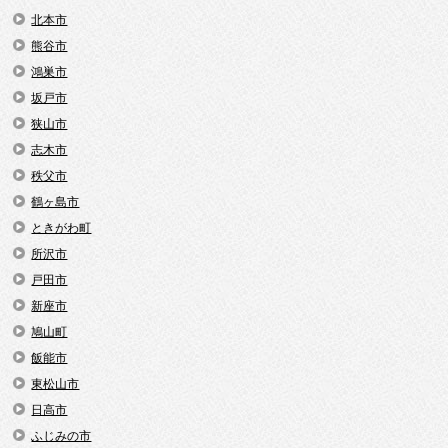
北本市
熊谷市
鴻巣市
坂戸市
狭山市
志木市
秩父市
鶴ヶ島市
ときがわ町
所沢市
戸田市
新座市
鳩山町
飯能市
東松山市
日高市
ふじみの市