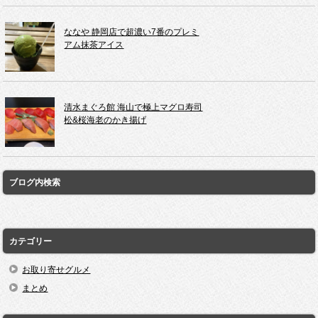
ななや 静岡店で超濃い7番のプレミ
アム抹茶アイス
清水まぐろ館 海山で極上マグロ寿司
松&桜海老のかき揚げ
ブログ内検索
カテゴリー
お取り寄せグルメ
まとめ