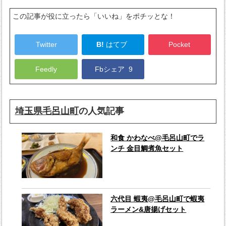
この記事が役に立ったら「いいね」をポチッとな！
Twitter
B!
はてブ
Pocket
Feedly
Fbシェア
9
埼玉県毛呂山町
の人気記事
和食 かわなべ@毛呂山町でラ
ンチ 金目鯛煮魚セット
六代目 蝦夷@毛呂山町で蝦夷
ラーメン&唐揚げセット