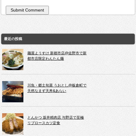
最近の投稿
麺屋ようすけ 新都市店@佐野市で新
都市店限定わんたん麺
川魚・郷土旬菜 うおとし@板倉町で
天然なまず天丼&あらい
とんかつ 坂井精肉店 与野店で至極
リブロースカツ定食