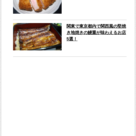
関東で東京都内で関西風の堅焼
き地焼きの鰻重が味わえるお店
5選！