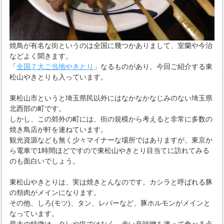
焼鳥が有名な街というのは全国に幾つかありまして、室蘭や今治
などよく聞きます。
「
全国７大ご当地やきとり
」なるものがあり、今回ご紹介する東
松山やきとりも入っています。
東松山市というと埼玉県民以外にはなかなかなじみのない埼玉県
北西部の町です。
しかし、この郊外の町には、街の規模から考えると非常に多数の
焼き鳥店が軒を連ねています。
観光資源なども無く少々マイナーな場所ではありますが、東京か
ら電車で1時間ほどですので東松山やきとり目当てに訪れてみる
のも面白いでしょう。
東松山やきとりは、実は焼きとんなのです。カシラと呼ばれる豚
の頬肉がメインになります。
その他、しろ(モツ)、タン、レバーなど、豚ホルモンがメインと
なっています。