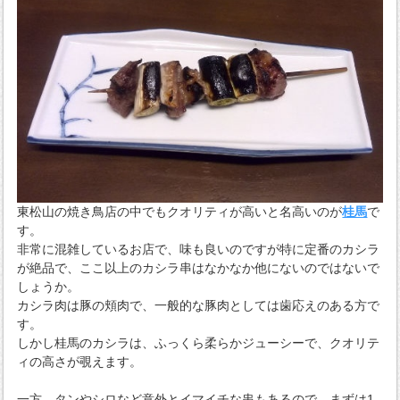
東松山の焼き鳥店の中でもクオリティが高いと名高いのが
桂馬
で
す。
非常に混雑しているお店で、味も良いのですが特に定番のカシラ
が絶品で、ここ以上のカシラ串はなかなか他にないのではないで
しょうか。
カシラ肉は豚の頬肉で、一般的な豚肉としては歯応えのある方で
す。
しかし桂馬のカシラは、ふっくら柔らかジューシーで、クオリテ
ィの高さが覗えます。
一方、タンやシロなど意外とイマイチな串もあるので、まずは1