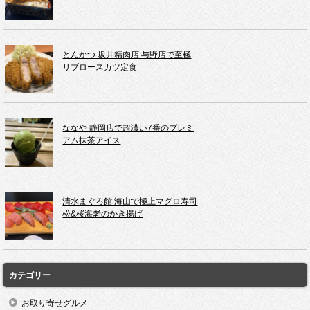
とんかつ 坂井精肉店 与野店で至極
リブロースカツ定食
ななや 静岡店で超濃い7番のプレミ
アム抹茶アイス
清水まぐろ館 海山で極上マグロ寿司
松&桜海老のかき揚げ
カテゴリー
お取り寄せグルメ