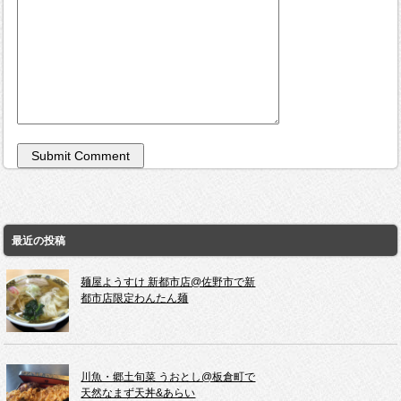
最近の投稿
麺屋ようすけ 新都市店@佐野市で新
都市店限定わんたん麺
川魚・郷土旬菜 うおとし@板倉町で
天然なまず天丼&あらい