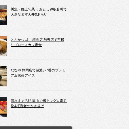
川魚・郷土旬菜 うおとし@板倉町で
天然なまず天丼&あらい
とんかつ 坂井精肉店 与野店で至極
リブロースカツ定食
ななや 静岡店で超濃い7番のプレミ
アム抹茶アイス
清水まぐろ館 海山で極上マグロ寿司
松&桜海老のかき揚げ