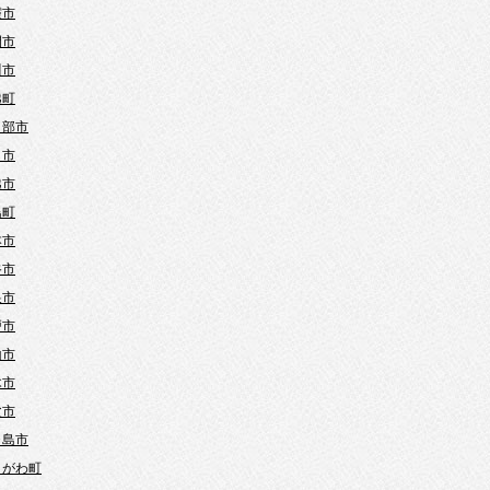
霞市
間市
川市
越町
日部市
口市
越市
島町
本市
谷市
巣市
戸市
山市
木市
父市
ヶ島市
きがわ町