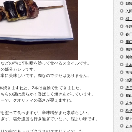
朝
入
桶
生
春
川
川
川
ンなどの串に辛味噌を塗って食べるスタイルです。
北
みの部分カシラです。
熊
非常に美味しいです。肉なのでクセはありません。
鴻
本焼きますねと、2本は自動で出てきました。
坂
こちらの店は柔らかく香ばしく焼きあがっています。
狭
シーで、クオリティの高さが覗えますね。
志
秩
噌を塗って食べますが、辛味噌がまた素晴らしい。
すぎず、塩分濃度も行き過ぎていない、程よい味です。
鶴
と
とりの中でもトップクラスのクオリティでした。