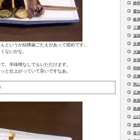
静
愛
岐
三
滋
京
なんというか結構歯ごたえがあって固めです。
しくないかな。
大
奈
いて、辛味噌なしでもいただけます。
和
リッと仕上がっていて良いですなあ。
兵
岡
0
広
鳥
島
山
徳
香