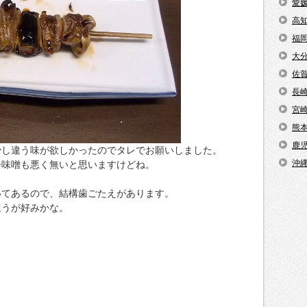
愛
高
福
大
佐
長
宮
熊
鹿
少し違う味が欲しかったのでタレでお願いしました。
沖
辛味噌も悪く無いと思いますけどね。
いてあるので、結構歯ごたえがあります。
ほうが好みかな。