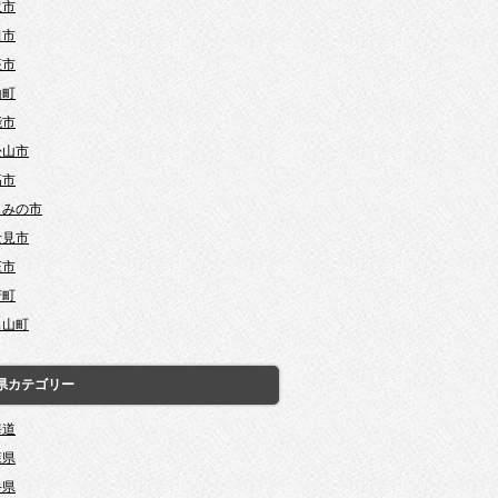
沢市
田市
座市
山町
能市
松山市
高市
じみの市
士見市
庄市
芳町
呂山町
県カテゴリー
海道
森県
手県