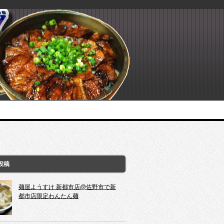
投稿
麺屋ようすけ 新都市店@佐野市で新
都市店限定わんたん麺