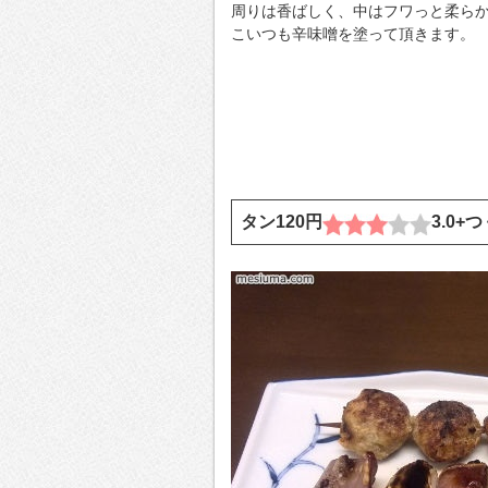
周りは香ばしく、中はフワっと柔ら
こいつも辛味噌を塗って頂きます。
タン120円
3.0+