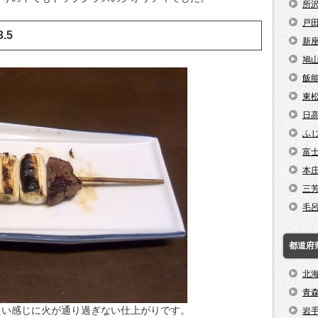
所
戸
3.5
新
鳩
飯
東
日
ふ
富
本
三
毛
都道府
北
青
良い感じに火が通り過ぎない仕上がりです。
岩