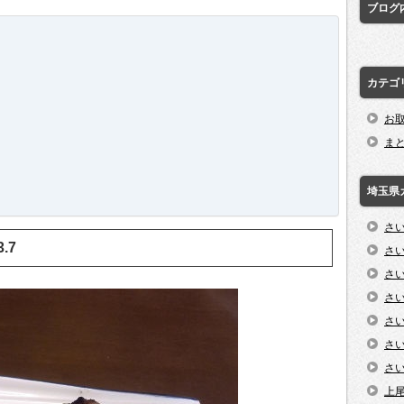
ブログ
カテゴ
お
ま
埼玉県
さ
3.7
さ
さ
さ
さ
さ
さ
上