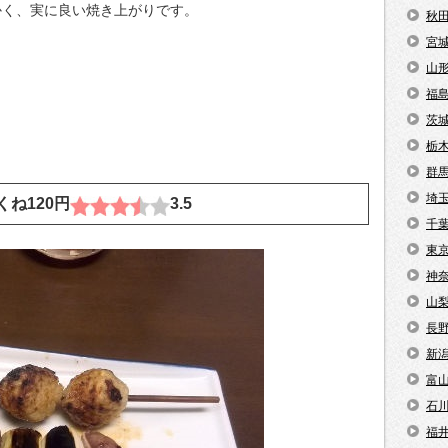
かく、実に良い焼き上がりです。
秋
宮
山
福
茨
栃
群
埼
つくね120円
3.5
千
東
神
山
長
新
富
石
福