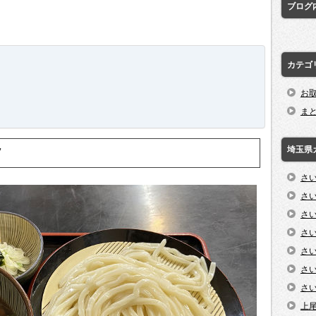
ブログ
カテゴ
お
ま
埼玉県
7
さ
さ
さ
さ
さ
さ
さ
上