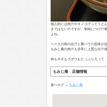
個人的には肉汁やキノコ汁ってうど
きではないのですが、単純につけ汁
よね。
ベースの和の出汁と豚バラの旨味が
もみじ庵の肉汁も非常に上質な出汁
肉もネギもゴボウもたっぷり入って
もみじ庵 店舗情報
食べログ →
もみじ庵