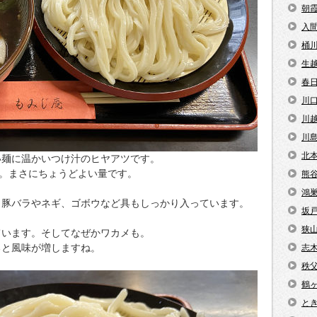
朝
入
桶
生
春
川
川
川
北
い麺に温かいつけ汁のヒヤアツです。
な。まさにちょうどよい量です。
熊
鴻
。豚バラやネギ、ゴボウなど具もしっかり入っています。
坂
狭
ています。そしてなぜかワカメも。
ると風味が増しますね。
志
秩
鶴
と