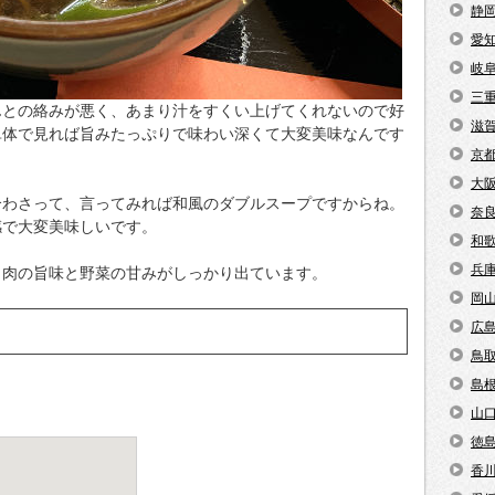
静
愛
岐
三
んとの絡みが悪く、あまり汁をすくい上げてくれないので好
滋
単体で見れば旨みたっぷりで味わい深くて大変美味なんです
京
大
合わさって、言ってみれば和風のダブルスープですからね。
奈
感で大変美味しいです。
和
兵
、肉の旨味と野菜の甘みがしっかり出ています。
岡
広
鳥
島
山
徳
香