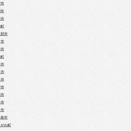
霞市
間市
川市
越町
日部市
口市
越市
島町
本市
谷市
巣市
戸市
山市
木市
父市
ヶ島市
きがわ町