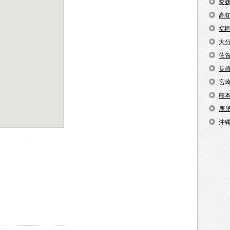
愛
高
福
大
佐
長
宮
熊
鹿
沖