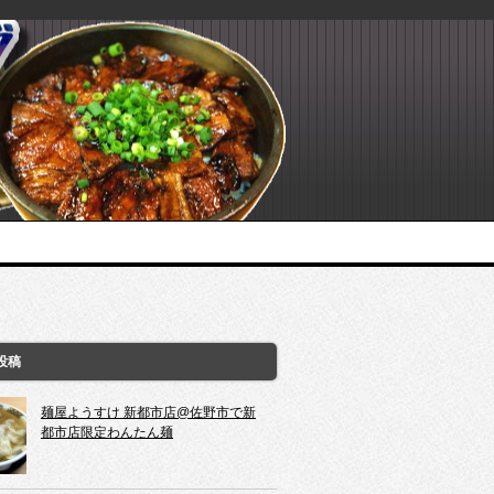
投稿
麺屋ようすけ 新都市店@佐野市で新
都市店限定わんたん麺