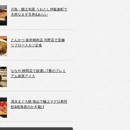
川魚・郷土旬菜 うおとし@板倉町で
天然なまず天丼&あらい
とんかつ 坂井精肉店 与野店で至極
リブロースカツ定食
ななや 静岡店で超濃い7番のプレミ
アム抹茶アイス
清水まぐろ館 海山で極上マグロ寿司
松&桜海老のかき揚げ