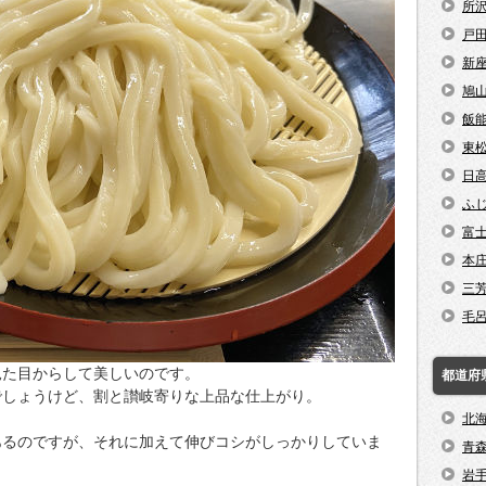
所
戸
新
鳩
飯
東
日
ふ
富
本
三
毛
見た目からして美しいのです。
都道府
でしょうけど、割と讃岐寄りな上品な仕上がり。
北
あるのですが、それに加えて伸びコシがしっかりしていま
青
岩