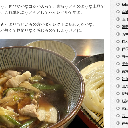
秋
違う、伸びやかなコシが入って、讃岐うどんのような上品で
や、これ単純にうどんとしてハイレベルですよ。
宮
山
、肉汁よりもせいろの方がダイレクトに味わえたかな。
福
気が無くて物足りなく感じるのでしょうけどね。
茨
栃
群
埼
千
東
神
山
長
新
富
石
福