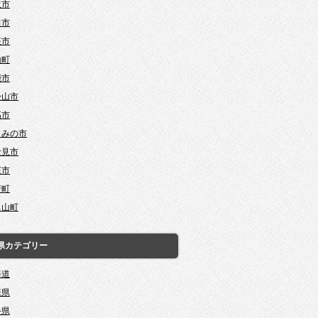
沢市
田市
座市
山町
能市
松山市
高市
じみの市
士見市
庄市
芳町
呂山町
県カテゴリー
海道
森県
手県