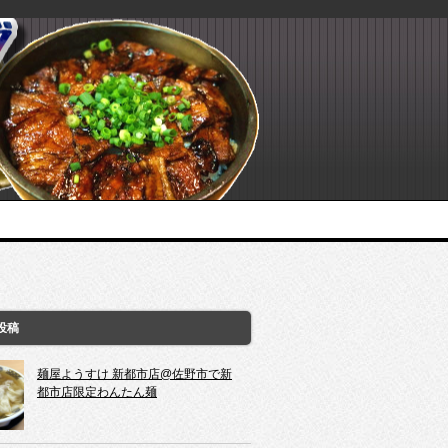
投稿
麺屋ようすけ 新都市店@佐野市で新
都市店限定わんたん麺