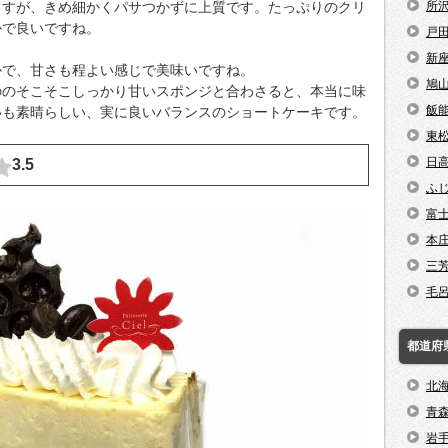
ますが、きめ細かくパサつかずに上質です。たっぷりのクリ
所
かで良いですね。
戸
新
かで、甘さも程よい感じで美味いですね。
鳩
ののそこそこしっかり甘いスポンジと合わさると、本当に味
飯
いも素晴らしい、実に良いバランスのショートケーキです。
東
日
3.5
ふ
富
本
三
毛
都道府
北
青
岩