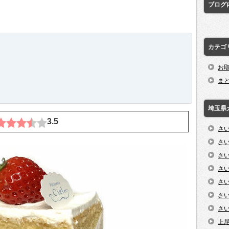
ブログ
カテゴ
お
ま
埼玉県
3.5
さ
さ
さ
さ
さ
さ
さ
上