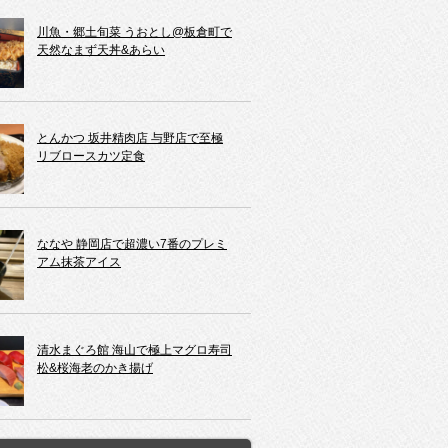
川魚・郷土旬菜 うおとし@板倉町で
天然なまず天丼&あらい
とんかつ 坂井精肉店 与野店で至極
リブロースカツ定食
ななや 静岡店で超濃い7番のプレミ
アム抹茶アイス
清水まぐろ館 海山で極上マグロ寿司
松&桜海老のかき揚げ