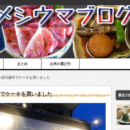
まとめ
お米の選び方
ル@川越市でケーキを買いました
市でケーキを買いました
最近の