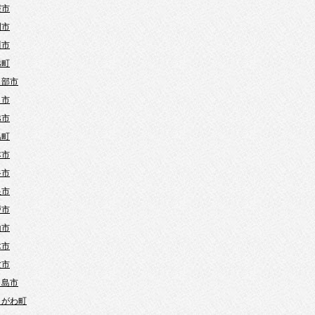
霞市
間市
川市
越町
日部市
口市
越市
島町
本市
谷市
巣市
戸市
山市
木市
父市
ヶ島市
きがわ町