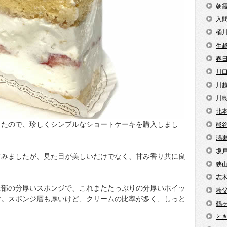
朝
入
桶
生
春
川
川
川
北
ったので、珍しくシンプルなショートケーキを購入しまし
熊
鴻
坂
てみましたが、見た目が美しいだけでなく、甘み香り共に良
狭
志
上部の分厚いスポンジで、これまたたっぷりの分厚いホイッ
秩
す。スポンジ層も厚いけど、クリームの比率が多く、しっと
鶴
と