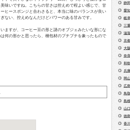
静
に美味いですね。こちらの甘さは控えめで程よい感じで、甘
愛
コーヒースポンジと合わさると、本当に味のバランスが良い
すぎない、控えめなんだけどパワーのある甘みです。
岐
三
ていますが、コーヒー豆の形と謎のオブジェみたいな形にな
滋
のは何の形かと思ったら、梱包材のプチプチを象ったもので
京
大
奈
和
兵
岡
広
報
鳥
島
山
徳
香