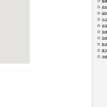
愛
高
福
大
佐
長
宮
熊
鹿
沖