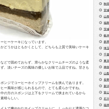
秋
宮
山
福
茨
栃
コーヒーケーキになっています。
群
るかどうかはともかくとして、どちらも上質で美味いケーキ
埼
千
東
ンなどで固めておらず、滑らかなクリームチーズのような柔
らず、淡いチーズの風味の優しいお味で上品ですね。甘さも
神
山
長
スポンジでコーヒーホイップクリームを挟んであります。
新
ーヒー風味が感じられるもので、とても柔らかですね。
富
ん中の方のスポンジは上下をクリームで挟まれているから
て素晴らしい。
石
福
ライトで爽やかなホイップクリームに、しっかりと濃厚なコ