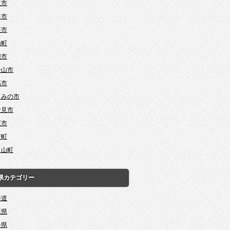
沢市
田市
座市
山町
能市
松山市
高市
じみの市
士見市
庄市
芳町
呂山町
県カテゴリー
海道
森県
手県