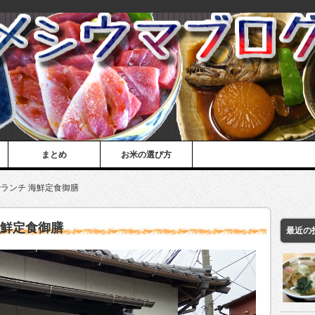
まとめ
お米の選び方
ランチ 海鮮定食御膳
海鮮定食御膳
最近の