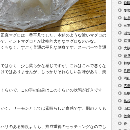
静
愛
岐
三
滋
、正直マグロは一番平凡でした。本鮪のような濃いマグロの
京
ので、インドマグロとか比較的大きなマグロなのかな。
しくもなく、すごく普通の平凡な刺身です。スーパーで普通
大
奈
和
じではなく、少し柔らかな感じですが、これはこれで悪くな
兵
わけではありませんが、しっかりそれらしい旨味があり、美
岡
広
たくらいで、この手の白身はこのくらいの状態が好きです
鳥
島
らかく、サーモンとしては素晴らしい食感です。脂のノリも
山
徳
香
。ハリのある鮮度よりも、熟成重視のセッティングなのでし