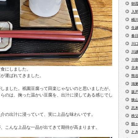
朝
入
桶
生
春
川
川
川
北
定食にしました。
腐が運ばれてきました。
熊
鴻
がしました。祇園豆腐って田楽じゃないのと思いましたが、
坂
ちらのは、掬った温かい豆腐を、出汁に浸してある感じでし
狭
志
魚介の出汁に浸っていて、実に上品な味わいです。
秩
鶴
が、こんな上品な一品が出てきて期待が高まります。
と