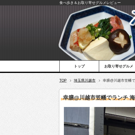
食べ歩き＆お取り寄せグルメレビュー
トップ
お取り寄せグルメ
TOP
埼玉県川越市
幸膳@川越市笠幡で
幸膳@川越市笠幡でランチ 