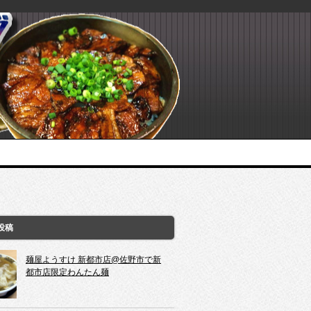
投稿
麺屋ようすけ 新都市店@佐野市で新
都市店限定わんたん麺