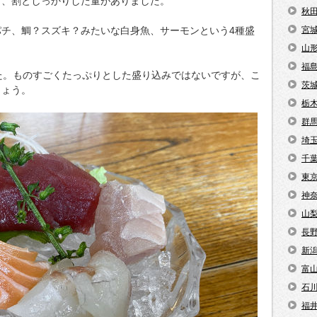
て、割としっかりした量がありました。
秋
チ、鯛？スズキ？みたいな白身魚、サーモンという4種盛
宮
山
福
た。ものすごくたっぷりとした盛り込みではないですが、こ
茨
しょう。
栃
群
埼
千
東
神
山
長
新
富
石
福