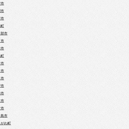
霞市
間市
川市
越町
日部市
口市
越市
島町
本市
谷市
巣市
戸市
山市
木市
父市
ヶ島市
きがわ町