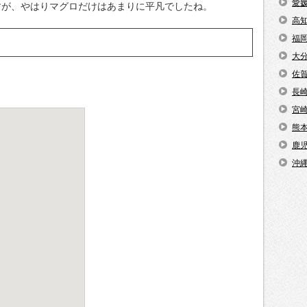
愛
すが、やはりマグロだけはあまりに平凡でしたね。
高
福
大
佐
長
宮
熊
鹿
沖