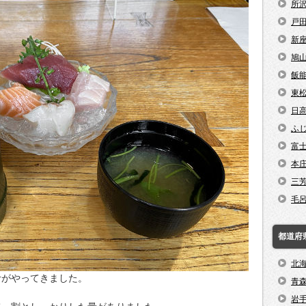
所
戸
新
鳩
飯
東
日
ふ
富
本
三
毛
都道府
北
汁がやってきました。
青
岩