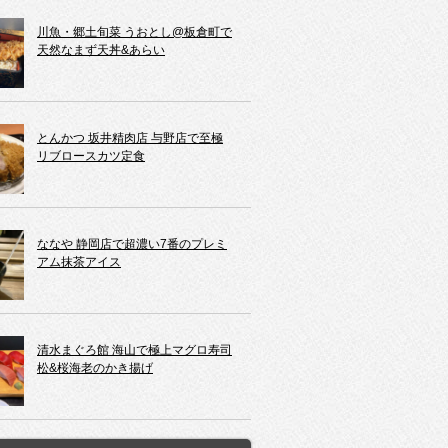
川魚・郷土旬菜 うおとし@板倉町で
天然なまず天丼&あらい
とんかつ 坂井精肉店 与野店で至極
リブロースカツ定食
ななや 静岡店で超濃い7番のプレミ
アム抹茶アイス
清水まぐろ館 海山で極上マグロ寿司
松&桜海老のかき揚げ