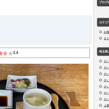
ブログ
カテゴ
お
ま
埼玉県
3.4
さ
さ
さ
さ
さ
さ
さ
上