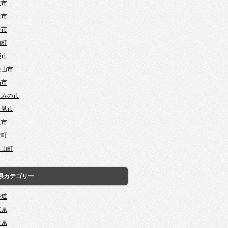
沢市
田市
座市
山町
能市
松山市
高市
じみの市
士見市
庄市
芳町
呂山町
県カテゴリー
海道
森県
手県