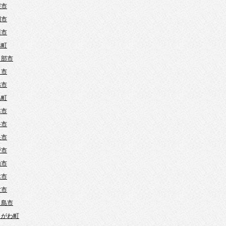
霞市
間市
川市
越町
日部市
口市
越市
島町
本市
谷市
巣市
戸市
山市
木市
父市
ヶ島市
きがわ町