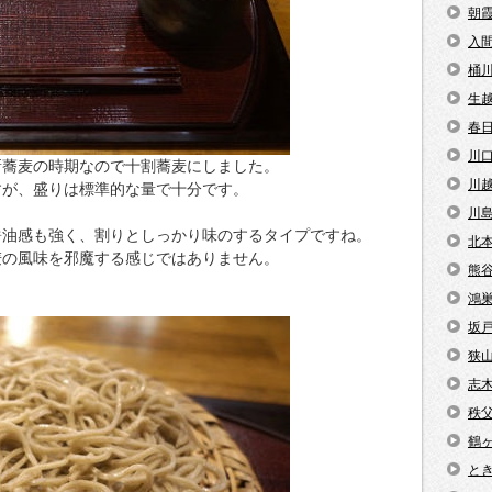
朝
入
桶
生
春
川
新蕎麦の時期なので十割蕎麦にしました。
川
すが、盛りは標準的な量で十分です。
川
醤油感も強く、割りとしっかり味のするタイプですね。
北
麦の風味を邪魔する感じではありません。
熊
鴻
坂
狭
志
秩
鶴
と