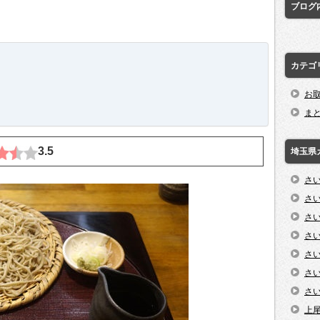
ブログ
カテゴ
お
ま
3.5
埼玉県
さ
さ
さ
さ
さ
さ
さ
上