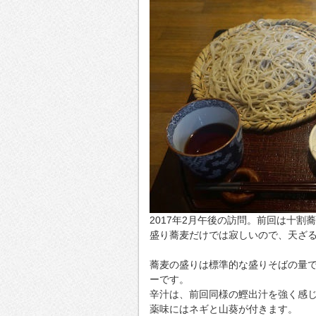
2017年2月午後の訪問。前回は十
盛り蕎麦だけでは寂しいので、天ざ
蕎麦の盛りは標準的な盛りそばの量
ーです。
辛汁は、前回同様の鰹出汁を強く感
薬味にはネギと山葵が付きます。