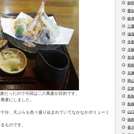
静
愛
岐
三
滋
京
大
奈
和
兵
岡
広
割蕎麦だったので今回は二八蕎麦が目的です。
鳥
る蕎麦にしました。
島
で十分、天ぷらも色々盛り込まれていてなかなかボリューミ
山
徳
じるものです。
香