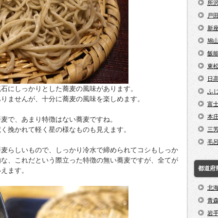
所
戸
新
鳩
飯
東
日
流石にしっかりとした蕎麦の風味があります。
ふ
ありませんが、十分に蕎麦の風味を楽しめます。
富
本
蕎麦で、あまり特徴はない蕎麦ですね。
荒く挽かれて軽く星の様なものも見えます。
三
毛
蕎麦らしいもので、しっかり冷水で締められてコシもしっか
的な、これだという際立った特徴の無い蕎麦ですが、全てが
都道府
いえます。
北
青
岩