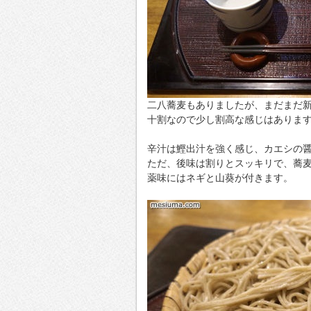
二八蕎麦もありましたが、まだまだ
十割なので少し割高な感じはありま
辛汁は鰹出汁を強く感じ、カエシの
ただ、後味は割りとスッキリで、蕎
薬味にはネギと山葵が付きます。