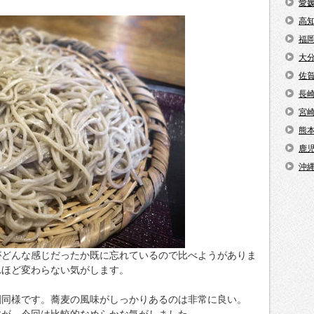
愛
高
福
大
佐
長
宮
熊
鹿
沖
がどんな感じだったか既に忘れているので比べようがありま
れほど変わらない気がします。
割同様です。蕎麦の風味がしっかりあるのは非常に良い。
すが、今回は比較的なめらかな気がしました。