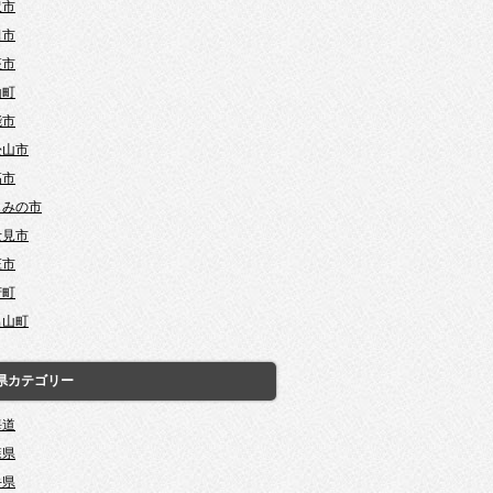
沢市
田市
座市
山町
能市
松山市
高市
じみの市
士見市
庄市
芳町
呂山町
県カテゴリー
海道
森県
手県