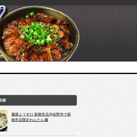
投稿
麺屋ようすけ 新都市店@佐野市で新
都市店限定わんたん麺