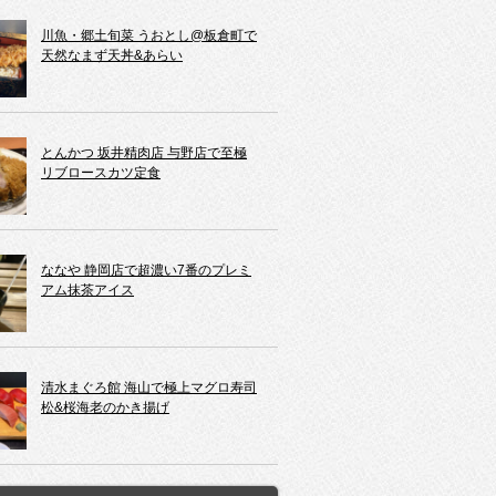
川魚・郷土旬菜 うおとし@板倉町で
天然なまず天丼&あらい
とんかつ 坂井精肉店 与野店で至極
リブロースカツ定食
ななや 静岡店で超濃い7番のプレミ
アム抹茶アイス
清水まぐろ館 海山で極上マグロ寿司
松&桜海老のかき揚げ