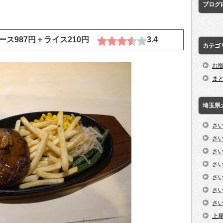
ブログ
ス987円＋ライス210円
3.4
カテゴ
お
ま
埼玉県
さ
さ
さ
さ
さ
さ
さ
上