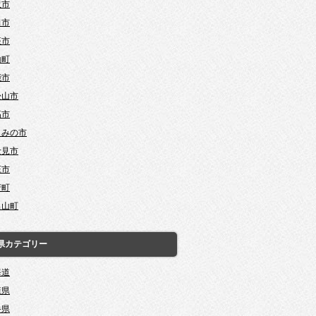
沢市
田市
座市
山町
能市
松山市
高市
じみの市
士見市
庄市
芳町
呂山町
県カテゴリー
海道
森県
手県