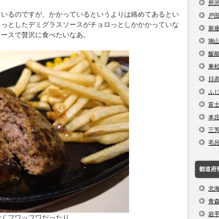
所
ているのですが、かかっているというよりは絡めてあるとい
戸
らっとしたデミグラスソースがチョロっとしかかかっていな
新
ソースで贅沢に食べたいなあ。
鳩
飯
東
日
ふ
富
本
三
毛
都道府
北
青
岩
ごくフワッフワだったり、