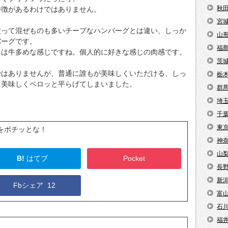
秋
特徴があるわけではありません。
宮
使って混ぜものも多いチープなハンバーグとは違い、しっか
山
バーグです。
福
りは牛多めな感じですね。個人的に好きな感じの肉感です。
茨
ではありませんが、普通に誰もが美味しくいただける、しっ
栃
に美味しくペロッと平らげてしまいました。
群
埼
千
東
をポチッとな！
神
山
B!
はてブ
Pocket
長
新
Fbシェア
12
富
石
福