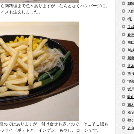
朝
から肉料理まで色々ありますが、なんとなくハンバーグに。
入
ライスも注文しました。
桶
生
春
川
川
川
北
熊
鴻
坂
狭
志
秩
鶴
々軽めではありますが、付け合せも多いので、そこそこ腹も
と
のフライドポテトと、インゲン、もやし、コーンです。