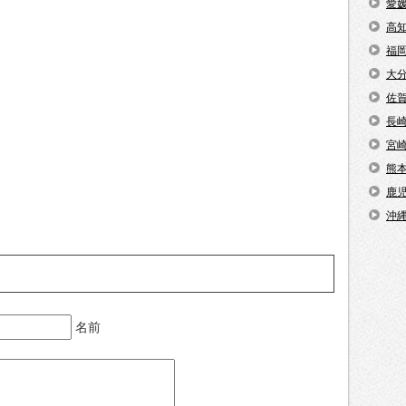
愛
高
福
大
佐
長
宮
熊
鹿
沖
名前