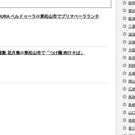
静
愛
RDURA ベルドゥーラ@東松山市でプリマベーラランチ
岐
三
滋
京
大
屋敷 花月庵@東松山市で「つけ麺 肉汁そば」
奈
和
兵
岡
広
鳥
島
山
徳
香