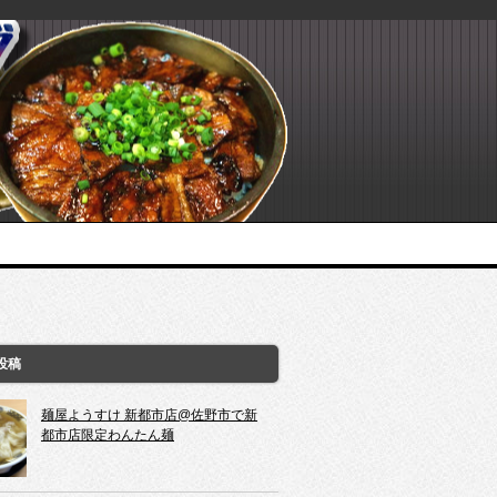
投稿
麺屋ようすけ 新都市店@佐野市で新
都市店限定わんたん麺