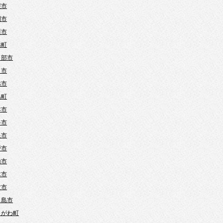
霞市
間市
川市
越町
日部市
口市
越市
島町
本市
谷市
巣市
戸市
山市
木市
父市
ヶ島市
きがわ町