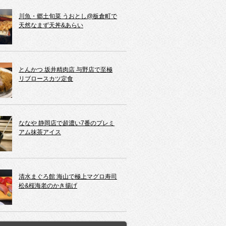
川魚・郷土旬菜 うおとし@板倉町で
天然なまず天丼&あらい
とんかつ 坂井精肉店 与野店で至極
リブロースカツ定食
ななや 静岡店で超濃い7番のプレミ
アム抹茶アイス
清水まぐろ館 海山で極上マグロ寿司
松&桜海老のかき揚げ