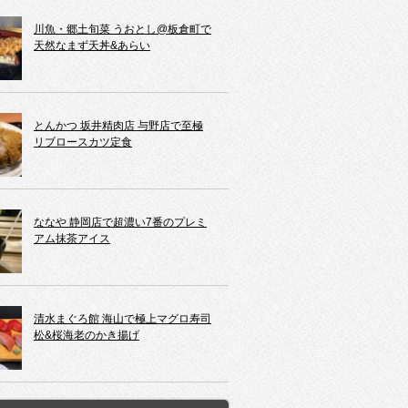
川魚・郷土旬菜 うおとし@板倉町で
天然なまず天丼&あらい
とんかつ 坂井精肉店 与野店で至極
リブロースカツ定食
ななや 静岡店で超濃い7番のプレミ
アム抹茶アイス
清水まぐろ館 海山で極上マグロ寿司
松&桜海老のかき揚げ