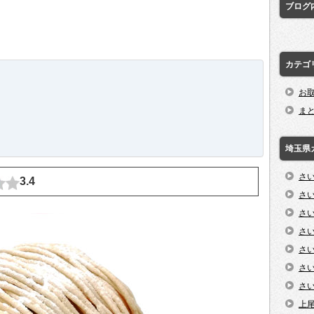
ブログ
カテゴ
お
ま
埼玉県
さ
3.4
さ
さ
さ
さ
さ
さ
上