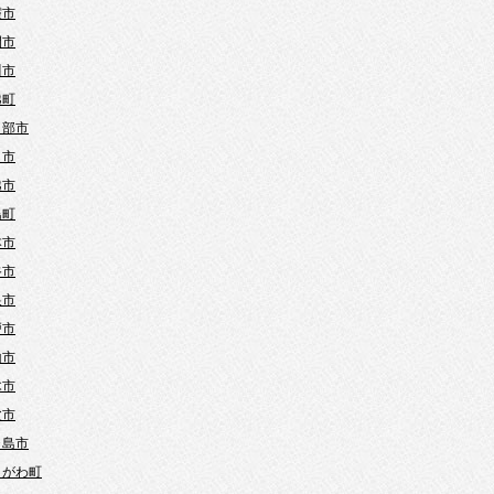
霞市
間市
川市
越町
日部市
口市
越市
島町
本市
谷市
巣市
戸市
山市
木市
父市
ヶ島市
きがわ町