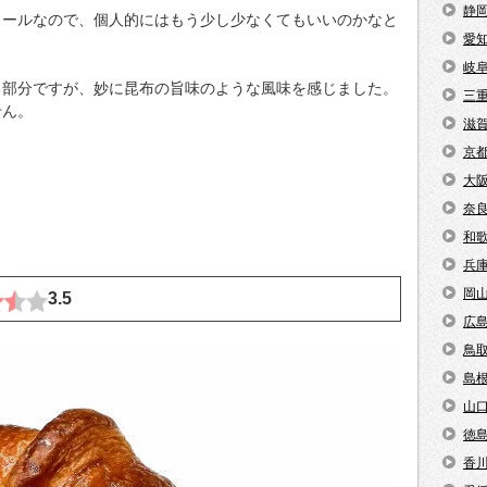
静
コールなので、個人的にはもう少し少なくてもいいのかなと
愛
岐
る部分ですが、妙に昆布の旨味のような風味を感じました。
三
せん。
滋
京
大
奈
和
兵
岡
3.5
広
鳥
島
山
徳
香