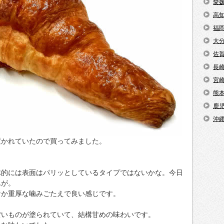
愛
高
福
大
佐
長
宮
熊
鹿
沖
置かれていたので買ってみました。
体的には表面はパリッとしているタイプではないかな。今日
んが。
なか重厚な噛みごたえで良い感じです。
ぽいものが塗られていて、結構甘めの味わいです。