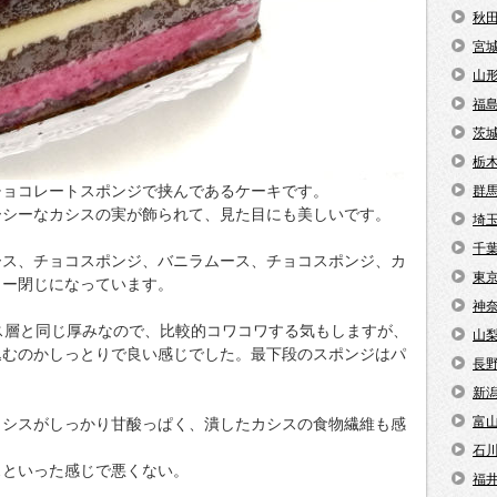
秋
宮
山
福
茨
栃
チョコレートスポンジで挟んであるケーキです。
群
ーシーなカシスの実が飾られて、見た目にも美しいです。
埼
千
ース、チョコスポンジ、バニラムース、チョコスポンジ、カ
東
リー閉じになっています。
神
ス層と同じ厚みなので、比較的コワコワする気もしますが、
山
込むのかしっとりで良い感じでした。最下段のスポンジはパ
長
新
富
カシスがしっかり甘酸っぱく、潰したカシスの食物繊維も感
石
スといった感じで悪くない。
福