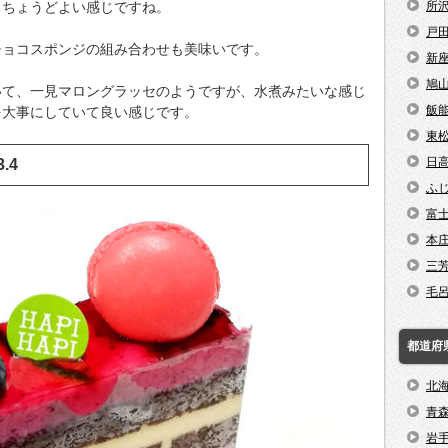
とちょうどよい感じですね。
所
戸
チョコスポンジの組み合わせも美味いです。
新
鳩
いて、一見マロングラッセのようですが、水煮みたいな感じ
飯
を大事にしていて良い感じです。
東
日
3.4
ふ
富
本
三
毛
都道府
北
青
岩