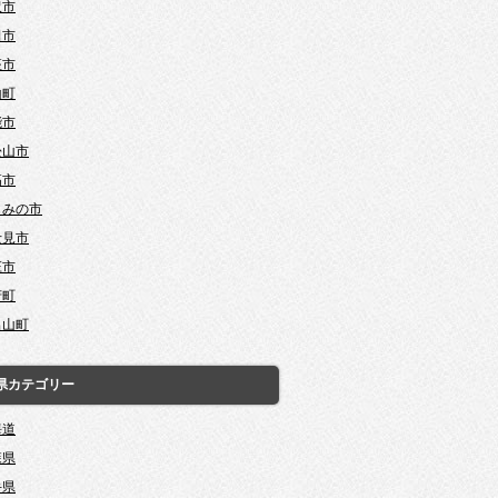
沢市
田市
座市
山町
能市
松山市
高市
じみの市
士見市
庄市
芳町
呂山町
県カテゴリー
海道
森県
手県