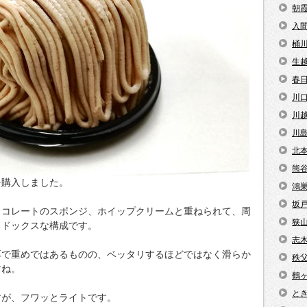
朝
入
桶
生
春
川
川
川
北
熊
を購入しました。
鴻
坂
ョコレートのスポンジ、ホイップクリームと重ねられて、周
狭
ソドックスな構成です。
志
厚で重めではあるものの、ベッタリするほどではなく滑らか
秩
すね。
鶴
と
すが、フワッとライトです。