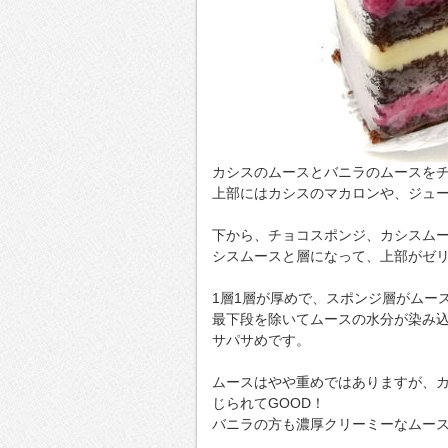
カシスのムースとバニラのムースを
上部にはカシスのマカロンや、ジュ
下から、チョコスポンジ、カシスム
シスムースと層になって、上部がゼ
1層1層が厚めで、スポンジ層がムー
最下段を除いてムースの水分が染み
サパサめです。
ムースはやや重めではありますが、
じられてGOOD！
バニラの方も濃厚クリーミーなムー