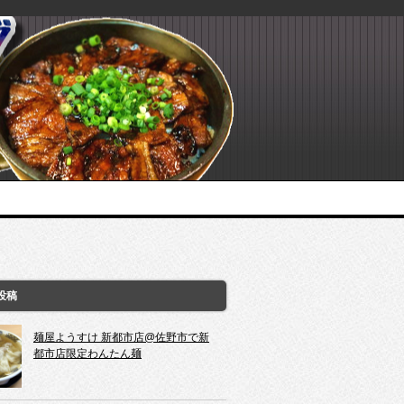
投稿
麺屋ようすけ 新都市店@佐野市で新
都市店限定わんたん麺