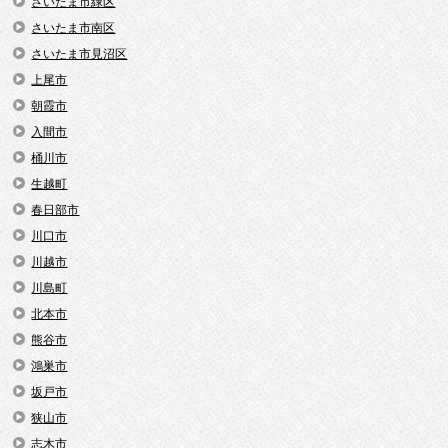
さいたま市緑区
さいたま市南区
さいたま市見沼区
上尾市
朝霞市
入間市
桶川市
生越町
春日部市
川口市
川越市
川島町
北本市
熊谷市
鴻巣市
坂戸市
狭山市
志木市