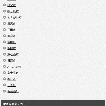
秩父市
鶴ヶ島市
ときがわ町
所沢市
戸田市
新座市
鳩山町
飯能市
東松山市
日高市
ふじみの市
富士見市
本庄市
三芳町
毛呂山町
都道府県カテゴリー