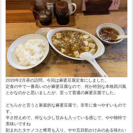
2020年2月昼の訪問。今回は麻婆豆腐定食にしました。
定食の中で一番高いのが麻婆豆腐なので、何か特別な本格四川風
とかなのかと思いましたが、至って普通の麻婆豆腐でした。
どちらかと言うと家庭的な麻婆豆腐で、非常に食べやすいもので
す。
辛さ控えめで、何なら少し甘みも入っている感じで、やや独特で
美味いですね
刻まれたタケノコと椎茸も入り、やや五目餡かけみのある味わい