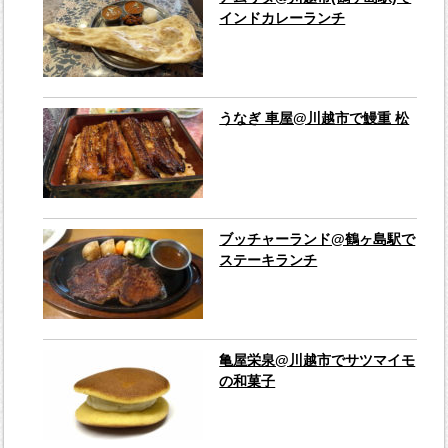
インドカレーランチ
うなぎ 車屋@川越市で鰻重 松
ブッチャーランド@鶴ヶ島駅で
ステーキランチ
亀屋栄泉@川越市でサツマイモ
の和菓子