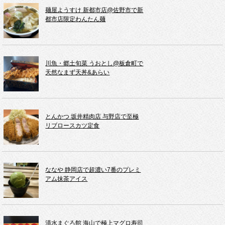
麺屋ようすけ 新都市店@佐野市で新
都市店限定わんたん麺
川魚・郷土旬菜 うおとし@板倉町で
天然なまず天丼&あらい
とんかつ 坂井精肉店 与野店で至極
リブロースカツ定食
ななや 静岡店で超濃い7番のプレミ
アム抹茶アイス
清水まぐろ館 海山で極上マグロ寿司