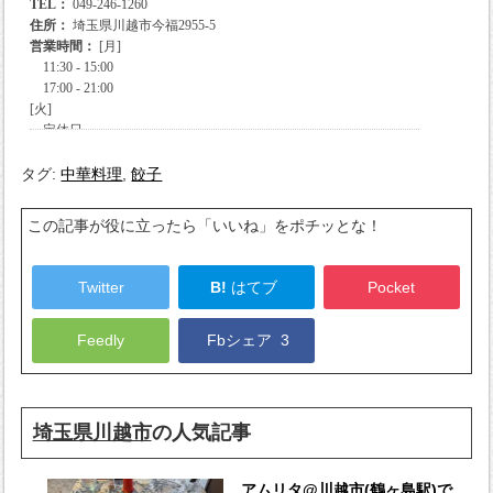
タグ:
中華料理
,
餃子
この記事が役に立ったら「いいね」をポチッとな！
Twitter
B!
はてブ
Pocket
Feedly
Fbシェア
3
埼玉県川越市
の人気記事
アムリタ@川越市(鶴ヶ島駅)で