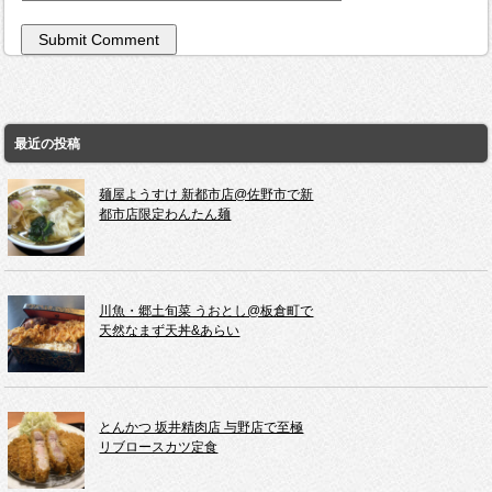
最近の投稿
麺屋ようすけ 新都市店@佐野市で新
都市店限定わんたん麺
川魚・郷土旬菜 うおとし@板倉町で
天然なまず天丼&あらい
とんかつ 坂井精肉店 与野店で至極
リブロースカツ定食