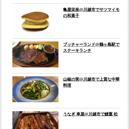
亀屋栄泉@川越市でサツマイモ
の和菓子
ブッチャーランド@鶴ヶ島駅で
ステーキランチ
山椒の実@川越市で上質な中華
料理
うなぎ 車屋@川越市で鰻重 松