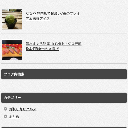
ななや 静岡店で超濃い7番のプレミ
アム抹茶アイス
清水まぐろ館 海山で極上マグロ寿司
松&桜海老のかき揚げ
ブログ内検索
カテゴリー
お取り寄せグルメ
まとめ