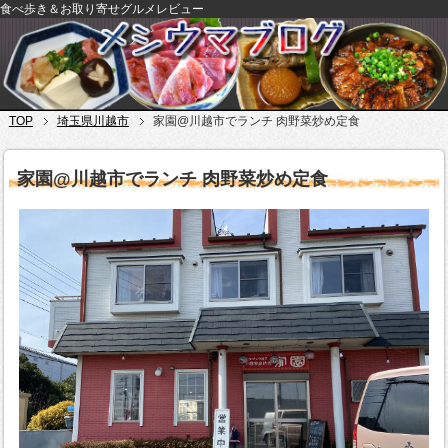
食べ歩き＆お取り寄せグルメレビュー
TOP
埼玉県川越市
家園@川越市でランチ 肉野菜炒め定食
家園@川越市でランチ 肉野菜炒め定食