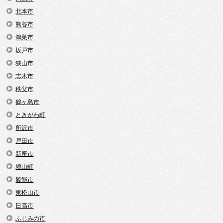
北本市
熊谷市
鴻巣市
坂戸市
狭山市
志木市
秩父市
鶴ヶ島市
ときがわ町
所沢市
戸田市
新座市
鳩山町
飯能市
東松山市
日高市
ふじみの市