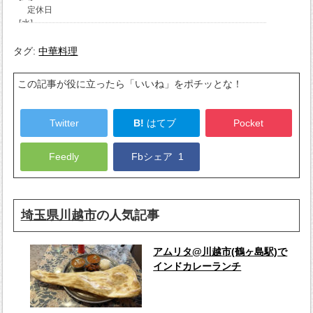
タグ:
中華料理
この記事が役に立ったら「いいね」をポチッとな！
Twitter
B!
はてブ
Pocket
Feedly
Fbシェア
1
埼玉県川越市
の人気記事
アムリタ@川越市(鶴ヶ島駅)で
インドカレーランチ