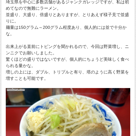
埼玉県を中心に多数店舗があるジャンクガレッジですが、私は初
めてなので無難にラーメン。
並盛り、大盛り、倍盛りとありますが、とりあえず様子見で並盛
りに。
麺量は150グラム～200グラム程度あり、個人的には並で十分か
な。
出来上がる直前にトピングを聞かれるので、今回は野菜増し、ニ
ンニクでお願いしました。
驚くほどの盛りではないですが、個人的にちょうど美味しく食べ
られる量かな。
増しの上には、ダブル、トリプルと有り、塔のように高く野菜を
増すことも可能です。