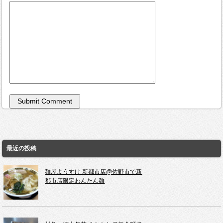
最近の投稿
麺屋ようすけ 新都市店@佐野市で新
都市店限定わんたん麺