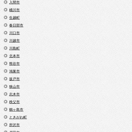
入間市
桶川市
生越町
春日部市
川口市
川越市
川島町
北本市
熊谷市
鴻巣市
坂戸市
狭山市
志木市
秩父市
鶴ヶ島市
ときがわ町
所沢市