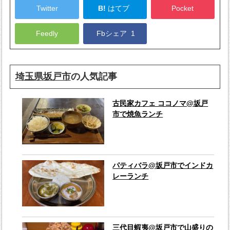
Twitter
B!
はてブ
Pocket
Feedly
Fbシェア
1
埼玉県坂戸市
の人気記事
古民家カフェ ココノマ@坂戸
市で焼魚ランチ
パティバラ@坂戸市でインドカ
レーランチ
三代目蝦夷@坂戸市で山盛りの