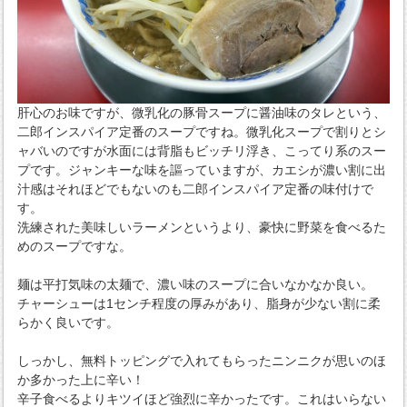
肝心のお味ですが、微乳化の豚骨スープに醤油味のタレという、
二郎インスパイア定番のスープですね。微乳化スープで割りとシ
ャバいのですが水面には背脂もビッチリ浮き、こってり系のスー
プです。ジャンキーな味を謳っていますが、カエシが濃い割に出
汁感はそれほどでもないのも二郎インスパイア定番の味付けで
す。
洗練された美味しいラーメンというより、豪快に野菜を食べるた
めのスープですな。
麺は平打気味の太麺で、濃い味のスープに合いなかなか良い。
チャーシューは1センチ程度の厚みがあり、脂身が少ない割に柔
らかく良いです。
しっかし、無料トッピングで入れてもらったニンニクが思いのほ
か多かった上に辛い！
辛子食べるよりキツイほど強烈に辛かったです。これはいらない