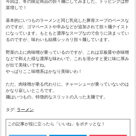
今回は、冬の限定商品の担々麺にしてみました。トッピングは野
菜増しで！
基本的にいつものラーメンと同じ乳化した豚骨スープのベースな
のですが、ゴマペーストや辛みなどが追加されて担々麺テイスト
になっています。もともと濃厚なスープなので合うに決まってい
るのですが、味わいも結構シッカリ担々麺しています。
野菜の上に肉味噌が乗っているのですが、これは豆板醤や赤味噌
などで和えた様な濃厚な味わいで、これを溶かすと更に味に厚み
が出て美味いですね。
やっぱりここ味噌系はかなり美味いわ！
ただ、肉味噌が乗る代わりに、チャーシューが乗っていないのは
かなり寂しいところです。
麺はいつもの、特徴的なスリットの入った太麺です。
タグ:
ラーメン
この記事が役に立ったら「いいね」をポチッとな！