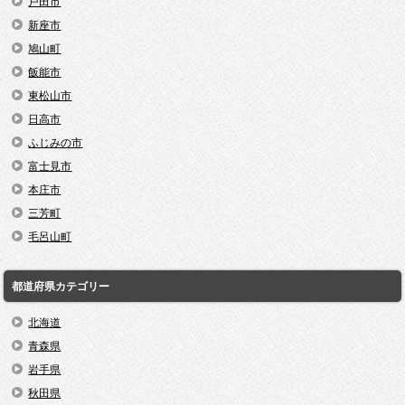
戸田市
新座市
鳩山町
飯能市
東松山市
日高市
ふじみの市
富士見市
本庄市
三芳町
毛呂山町
都道府県カテゴリー
北海道
青森県
岩手県
秋田県