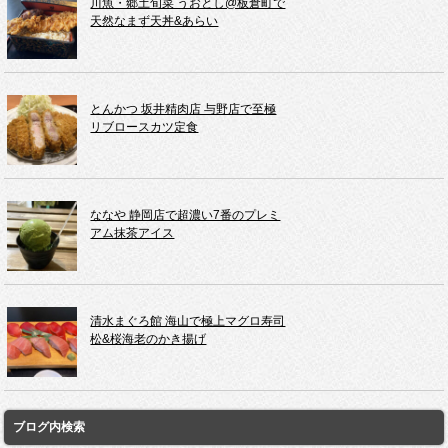
川魚・郷土旬菜 うおとし@板倉町で
天然なまず天丼&あらい
とんかつ 坂井精肉店 与野店で至極
リブロースカツ定食
ななや 静岡店で超濃い7番のプレミ
アム抹茶アイス
清水まぐろ館 海山で極上マグロ寿司
松&桜海老のかき揚げ
ブログ内検索