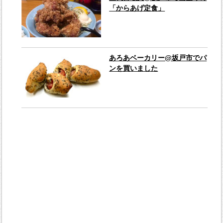
「からあげ定食」
あろあベーカリー@坂戸市でパ
ンを買いました