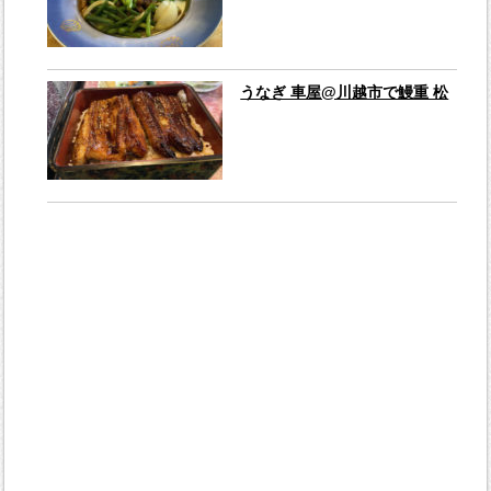
うなぎ 車屋@川越市で鰻重 松