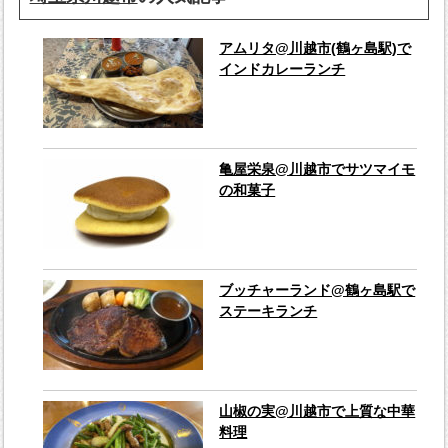
アムリタ@川越市(鶴ヶ島駅)で
インドカレーランチ
亀屋栄泉@川越市でサツマイモ
の和菓子
ブッチャーランド@鶴ヶ島駅で
ステーキランチ
山椒の実@川越市で上質な中華
料理