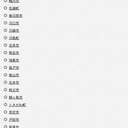
桶川市
生越町
春日部市
川口市
川越市
川島町
北本市
熊谷市
鴻巣市
坂戸市
狭山市
志木市
秩父市
鶴ヶ島市
ときがわ町
所沢市
戸田市
新座市