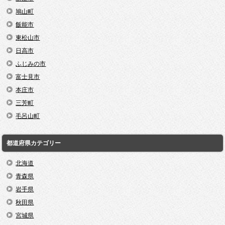
鳩山町
飯能市
東松山市
日高市
ふじみの市
富士見市
本庄市
三芳町
毛呂山町
都道府県カテゴリー
北海道
青森県
岩手県
秋田県
宮城県