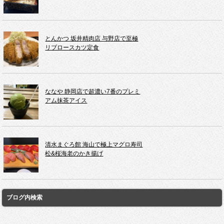
とんかつ 坂井精肉店 与野店で至極
リブロースカツ定食
ななや 静岡店で超濃い7番のプレミ
アム抹茶アイス
清水まぐろ館 海山で極上マグロ寿司
松&桜海老のかき揚げ
ブログ内検索