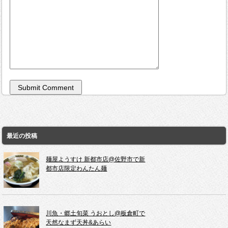
最近の投稿
麺屋ようすけ 新都市店@佐野市で新
都市店限定わんたん麺
川魚・郷土旬菜 うおとし@板倉町で
天然なまず天丼&あらい