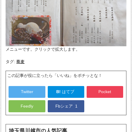
メニューです。クリックで拡大します。
タグ:
蕎麦
この記事が役に立ったら「いいね」をポチッとな！
Twitter
B!
はてブ
Pocket
Feedly
Fbシェア
1
埼玉県川越市
の人気記事