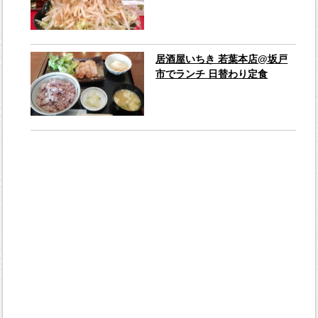
居酒屋いちき 若葉本店@坂戸
市でランチ 日替わり定食