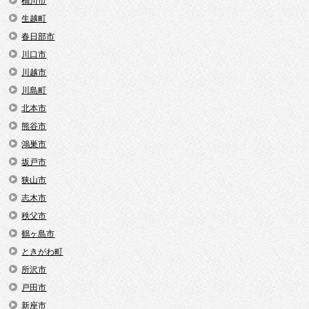
桶川市
生越町
春日部市
川口市
川越市
川島町
北本市
熊谷市
鴻巣市
坂戸市
狭山市
志木市
秩父市
鶴ヶ島市
ときがわ町
所沢市
戸田市
新座市