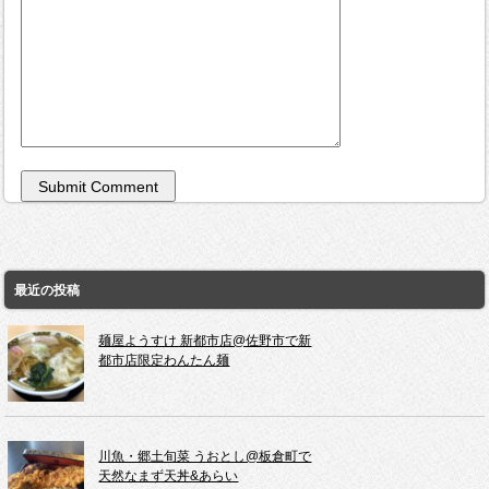
最近の投稿
麺屋ようすけ 新都市店@佐野市で新
都市店限定わんたん麺
川魚・郷土旬菜 うおとし@板倉町で
天然なまず天丼&あらい