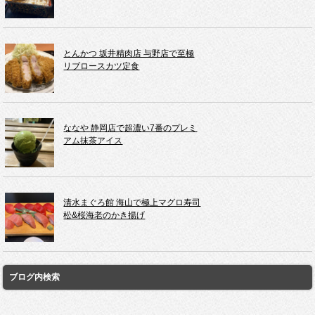
とんかつ 坂井精肉店 与野店で至極
リブロースカツ定食
ななや 静岡店で超濃い7番のプレミ
アム抹茶アイス
清水まぐろ館 海山で極上マグロ寿司
松&桜海老のかき揚げ
ブログ内検索