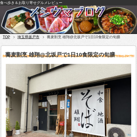
食べ歩き＆お取り寄せグルメレビュー
TOP
埼玉県坂戸市
蕎麦割烹 雄翔@北坂戸で1日10食限定の旬膳
蕎麦割烹 雄翔@北坂戸で1日10食限定の旬膳