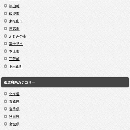
鳩山町
飯能市
東松山市
日高市
ふじみの市
富士見市
本庄市
三芳町
毛呂山町
都道府県カテゴリー
北海道
青森県
岩手県
秋田県
宮城県