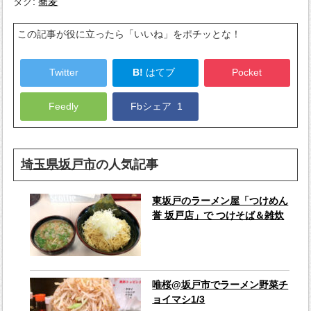
タグ:
蕎麦
この記事が役に立ったら「いいね」をポチッとな！
Twitter
B!
はてブ
Pocket
Feedly
Fbシェア
1
埼玉県坂戸市
の人気記事
東坂戸のラーメン屋「つけめん
誉 坂戸店」で つけそば＆雑炊
唯桜@坂戸市でラーメン野菜チ
ョイマシ1/3