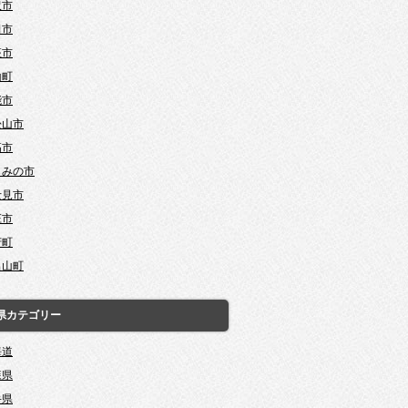
沢市
田市
座市
山町
能市
松山市
高市
じみの市
士見市
庄市
芳町
呂山町
県カテゴリー
海道
森県
手県