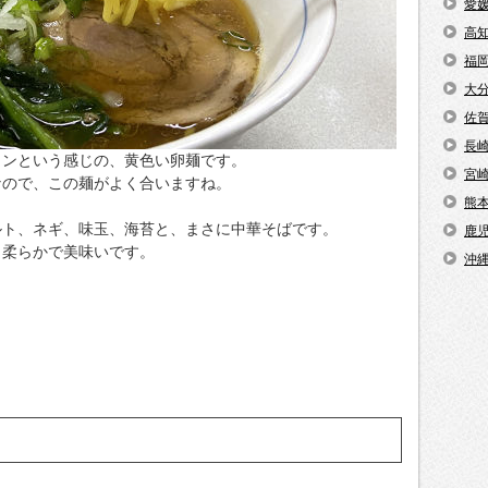
愛
高
福
大
佐
長
メンという感じの、黄色い卵麺です。
宮
なので、この麺がよく合いますね。
熊
ルト、ネギ、味玉、海苔と、まさに中華そばです。
鹿
と柔らかで美味いです。
沖