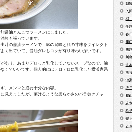
朝
入
桶
生
背脂醤油とんこつラーメンにしました。
春
い油膜も張っています。
川
骨出汁の醤油ラーメンで、豚の旨味と脂の甘味をダイレクト
川
がよく出ていて、醤油ダレもコクが有り味わい深いです。
川
層があり、あまりデロっと乳化していないスープなので、油
北
がなくていいです。個人的にはデロデロに乳化した横浜家系
熊
鴻
ネギ、メンマと必要十分な内容。
坂
うに見えましたが、蕩けるような柔らかさのバラ巻きチャー
狭
志
秩
鶴
と