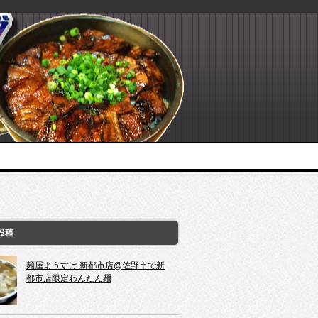
投稿
麺屋ようすけ 新都市店@佐野市で新
都市店限定わんたん麺