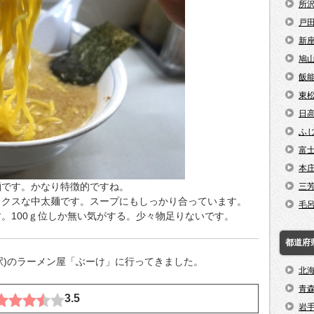
所
戸
新
鳩
飯
東
日
ふ
富
本
麺です。かなり特徴的ですね。
三
ックスな中太麺です。スープにもしっかり合っています。
毛
。100ｇ位しか無い気がする。少々物足りないです。
都道府
島駅)のラーメン屋「ぶーけ」に行ってきました。
北
青
3.5
岩