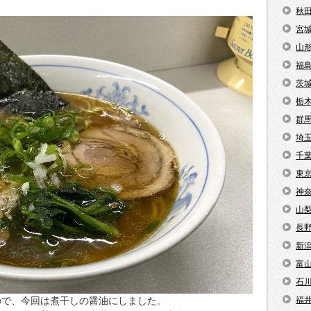
秋
宮
山
福
茨
栃
群
埼
千
東
神
山
長
新
富
石
ので、今回は煮干しの醤油にしました。
福