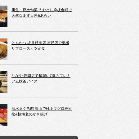
川魚・郷土旬菜 うおとし@板倉町で
天然なまず天丼&あらい
とんかつ 坂井精肉店 与野店で至極
リブロースカツ定食
ななや 静岡店で超濃い7番のプレミ
アム抹茶アイス
清水まぐろ館 海山で極上マグロ寿司
松&桜海老のかき揚げ