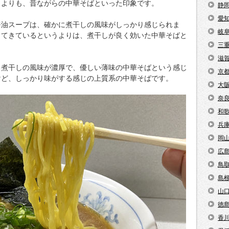
じよりも、昔ながらの中華そばといった印象です。
静
愛
醤油スープは、確かに煮干しの風味がしっかり感じられま
岐
出てきているというよりは、煮干しが良く効いた中華そばと
三
滋
る煮干しの風味が濃厚で、優しい薄味の中華そばという感じ
京
けど、しっかり味がする感じの上質系の中華そばです。
大
奈
和
兵
岡
広
鳥
島
山
徳
香