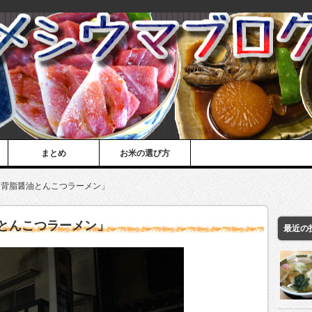
まとめ
お米の選び方
「背脂醤油とんこつラーメン」
とんこつラーメン」
最近の