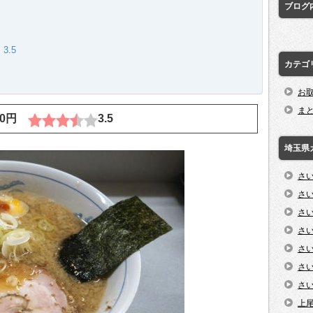
ブログ
3.5
カテゴ
お
ま
00円
3.5
埼玉県
さ
さ
さ
さ
さ
さ
さ
上