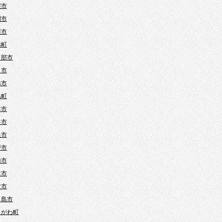
霞市
間市
川市
越町
日部市
口市
越市
島町
本市
谷市
巣市
戸市
山市
木市
父市
ヶ島市
きがわ町