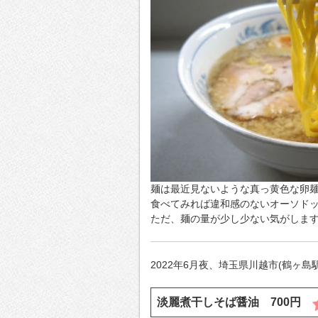
麺は最近見ないような真っ黄色な卵
食べてみれば違和感のないオーソド
ただ、麺の量が少し少ない気がします
2022年6月夜、埼玉県川越市(鶴ヶ
淡麗煮干しそば醤油 700円