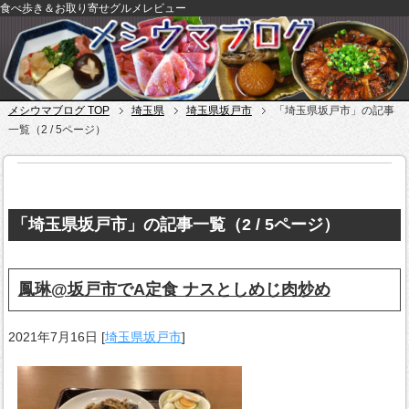
食べ歩き＆お取り寄せグルメレビュー
メシウマブログ TOP
埼玉県
埼玉県坂戸市
「埼玉県坂戸市」の記事
一覧（2 / 5ページ）
「埼玉県坂戸市」の記事一覧（2 / 5ページ）
鳳琳@坂戸市でA定食 ナスとしめじ肉炒め
2021年7月16日
[
埼玉県坂戸市
]