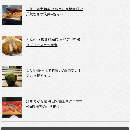
川魚・郷土旬菜 うおとし@板倉町で
天然なまず天丼&あらい
とんかつ 坂井精肉店 与野店で至極
リブロースカツ定食
ななや 静岡店で超濃い7番のプレミ
アム抹茶アイス
清水まぐろ館 海山で極上マグロ寿司
松&桜海老のかき揚げ